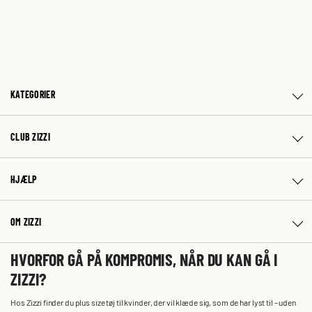
KATEGORIER
CLUB ZIZZI
HJÆLP
OM ZIZZI
HVORFOR GÅ PÅ KOMPROMIS, NÅR DU KAN GÅ I
ZIZZI?
Hos Zizzi finder du plus size tøj til kvinder, der vil klæde sig, som de har lyst til – uden