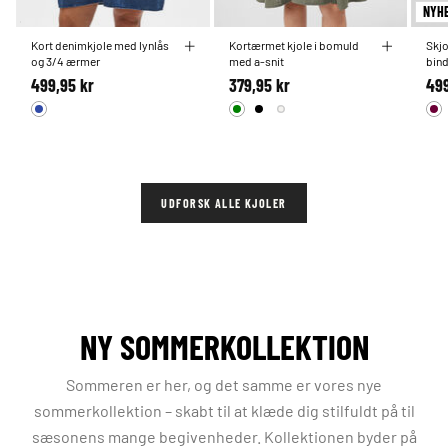
NYH
Kort denimkjole med lynlås
Kortærmet kjole i bomuld
Skjo
og 3/4 ærmer
med a-snit
bin
499,95 kr
379,95 kr
499
UDFORSK ALLE KJOLER
NY SOMMERKOLLEKTION
Sommeren er her, og det samme er vores nye
sommerkollektion – skabt til at klæde dig stilfuldt på til
sæsonens mange begivenheder. Kollektionen byder på