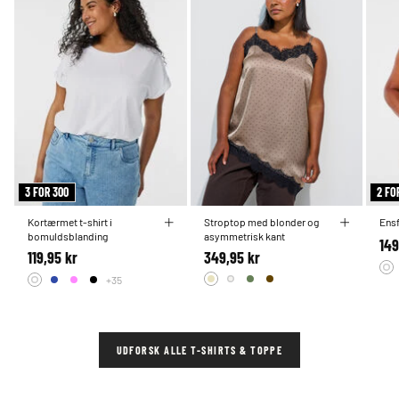
3 FOR 300
2 FO
Kortærmet t-shirt i
Stroptop med blonder og
Ensf
bomuldsblanding
asymmetrisk kant
149
119,95 kr
349,95 kr
+35
UDFORSK ALLE T-SHIRTS & TOPPE