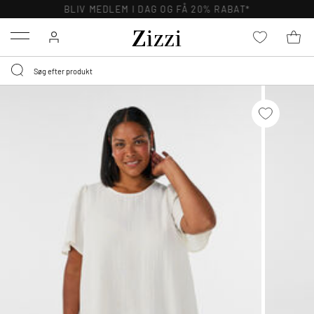
BLIV MEDLEM I DAG OG FÅ 20% RABAT*
Menu