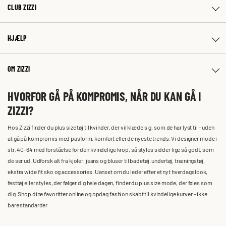
CLUB ZIZZI
HJÆLP
OM ZIZZI
HVORFOR GÅ PÅ KOMPROMIS, NÅR DU KAN GÅ I
ZIZZI?
Hos Zizzi finder du plus size tøj til kvinder, der vil klæde sig, som de har lyst til – uden
at gå på kompromis med pasform, komfort eller de nyeste trends. Vi designer mode i
str. 40-64 med forståelse for den kvindelige krop, så styles sidder lige så godt, som
de ser ud. Udforsk alt fra kjoler, jeans og bluser til badetøj, undertøj, træningstøj,
ekstra wide fit sko og accessories. Uanset om du leder efter et nyt hverdagslook,
festtøj eller styles, der følger dig hele dagen, finder du plus size mode, der føles som
dig. Shop dine favoritter online og opdag fashion skabt til kvindelige kurver – ikke
bare standarder.