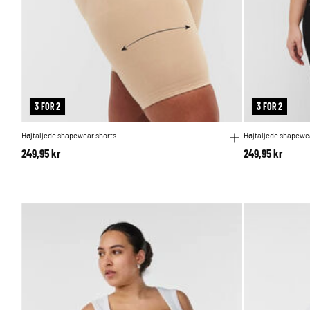
3 FOR 2
3 FOR 2
Højtaljede shapewear shorts
Højtaljede shapewe
249,95 kr
249,95 kr