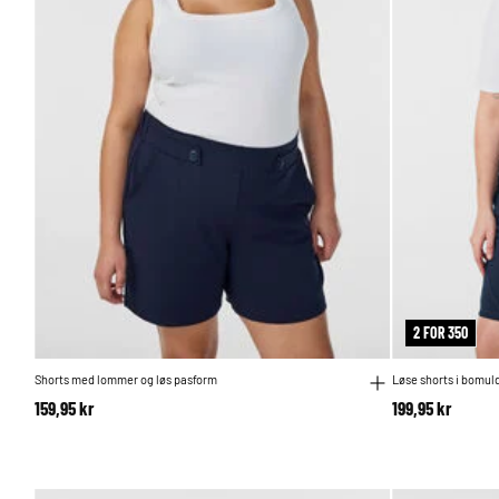
2 FOR 350
Shorts med lommer og løs pasform
Løse shorts i bomu
159,95 kr
199,95 kr