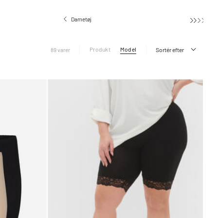
Dametøj
Produkt
Model
89 varer
Sortér efter