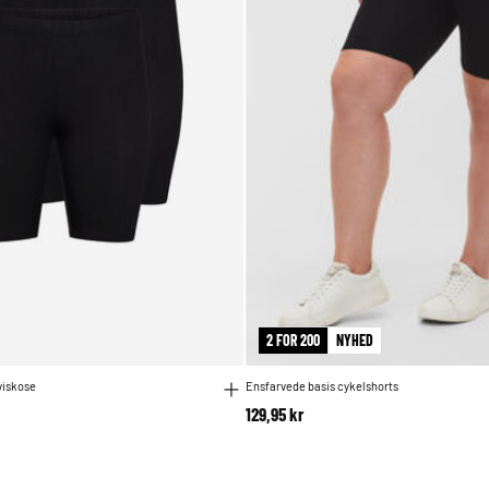
2 FOR 200
NYHED
viskose
Ensfarvede basis cykelshorts
129,95 kr