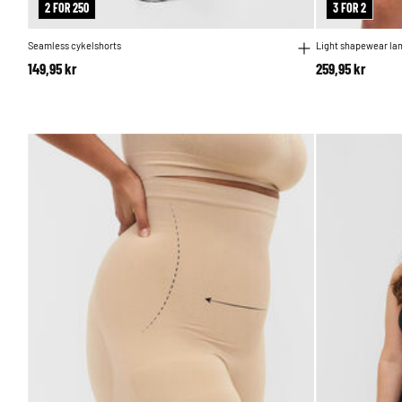
2 FOR 250
3 FOR 2
Seamless cykelshorts
Light shapewear lan
149,95 kr
259,95 kr