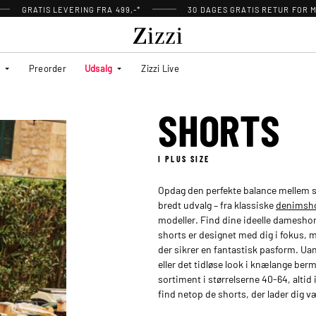
GRATIS LEVERING FRA 499,-*
30 DAGES GRATIS RETUR FOR
Preorder
Udsalg
Zizzi Live
SHORTS
I PLUS SIZE
Opdag den perfekte balance mellem st
bredt udvalg – fra klassiske
denimsh
modeller. Find dine ideelle dameshorts
shorts er designet med dig i fokus, m
der sikrer en fantastisk pasform. U
eller det tidløse look i knælange berm
sortiment i størrelserne 40-64, alt
find netop de shorts, der lader dig væ