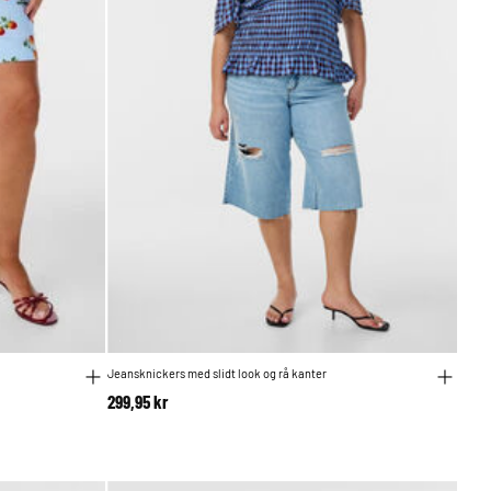
Jeansknickers med slidt look og rå kanter
299,95 kr