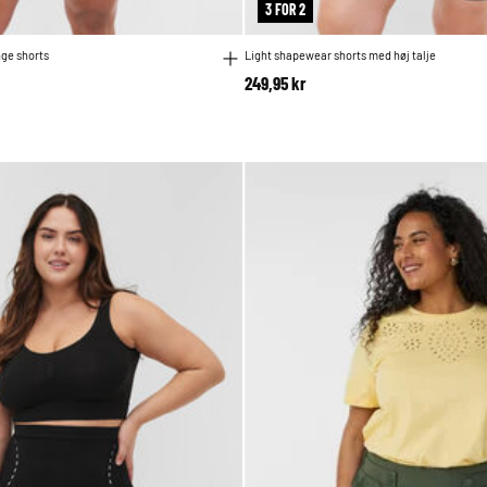
3 FOR 2
ge shorts
Light shapewear shorts med høj talje
249,95 kr