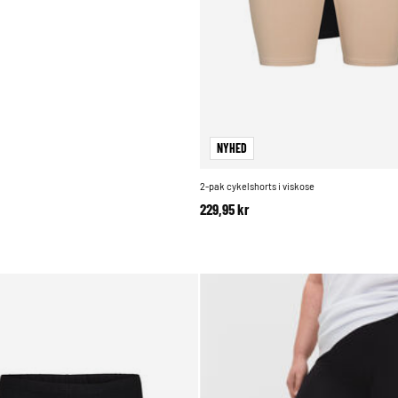
NYHED
2-pak cykelshorts i viskose
229,95 kr