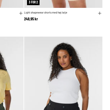
3 FOR 2
Light shapewear shorts med høj talje
249,95 kr