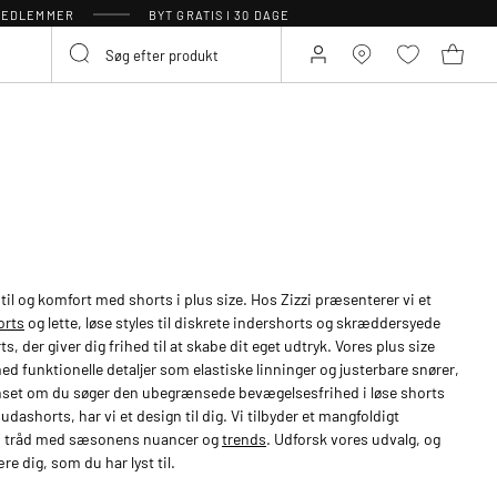
 MEDLEMMER
BYT GRATIS I 30 DAGE
il og komfort med shorts i plus size. Hos Zizzi præsenterer vi et
orts
og lette, løse styles til diskrete indershorts og skræddersyede
, der giver dig frihed til at skabe dit eget udtryk. Vores plus size
ed funktionelle detaljer som elastiske linninger og justerbare snører,
anset om du søger den ubegrænsede bevægelsesfrihed i løse shorts
udashorts, har vi et design til dig. Vi tilbyder et mangfoldigt
id i tråd med sæsonens nuancer og
trends
. Udforsk vores udvalg, og
re dig, som du har lyst til.