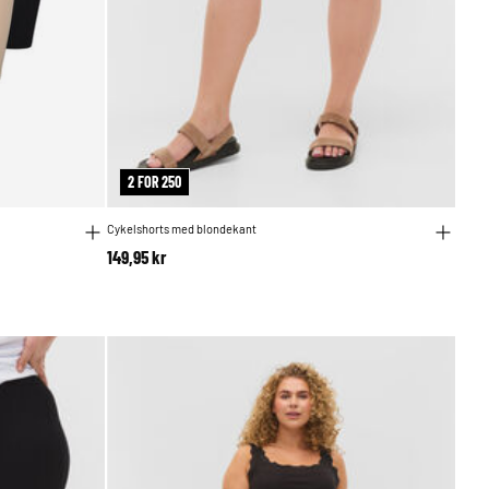
2 FOR 250
Cykelshorts med blondekant
149,95 kr