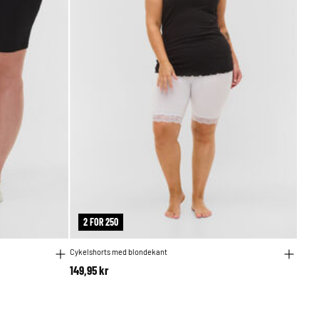
2 FOR 250
Cykelshorts med blondekant
149,95 kr