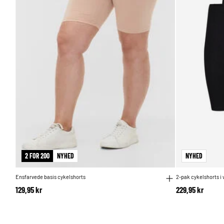
2 FOR 200
NYHED
NYHED
Ensfarvede basis cykelshorts
2-pak cykelshorts i 
129,95 kr
229,95 kr