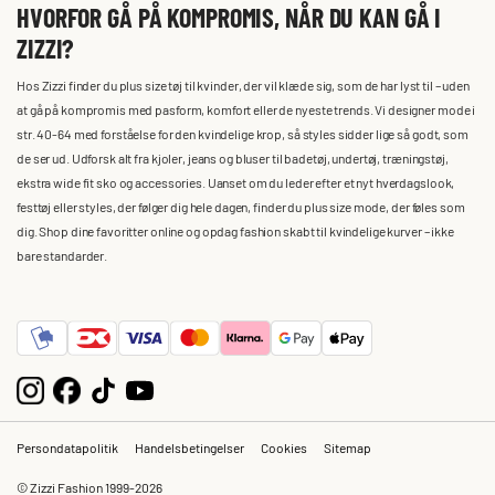
HVORFOR GÅ PÅ KOMPROMIS, NÅR DU KAN GÅ I
ZIZZI?
Hos Zizzi finder du plus size tøj til kvinder, der vil klæde sig, som de har lyst til – uden
at gå på kompromis med pasform, komfort eller de nyeste trends. Vi designer mode i
str. 40-64 med forståelse for den kvindelige krop, så styles sidder lige så godt, som
de ser ud. Udforsk alt fra kjoler, jeans og bluser til badetøj, undertøj, træningstøj,
ekstra wide fit sko og accessories. Uanset om du leder efter et nyt hverdagslook,
festtøj eller styles, der følger dig hele dagen, finder du plus size mode, der føles som
dig. Shop dine favoritter online og opdag fashion skabt til kvindelige kurver – ikke
bare standarder.
Persondatapolitik
Handelsbetingelser
Cookies
Sitemap
© Zizzi Fashion 1999-2026