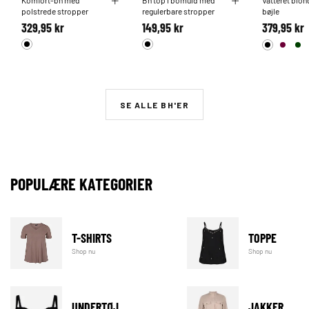
Komfort-bh med
Bh top i bomuld med
Vatteret blo
polstrede stropper
regulerbare stropper
bøjle
329,95 kr
149,95 kr
379,95 kr
SE ALLE BH'ER
POPULÆRE KATEGORIER
T-SHIRTS
TOPPE
Shop nu
Shop nu
UNDERTØJ
JAKKER