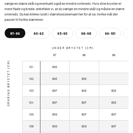
vælge en større skål og eventuelt også en mindre omkreds. Hvis dine bryster er
mere flade og brede, anbefaler vi, at du vælger en mindre skål og måske en større
omkreds. Du kan klikke rundt i størrelsesskemaet her for at se, hvilke mål der
passer til hvilke størrelser.
87-89
90-92
93-95
96-98
99-101
10
UNDER BRYSTET (CM)
87
88
89
OMKRING BRYSTET (CM)
101
80E
102
80E
80E
103
80F
80E
80E
104
80F
80F
80E
105
80G
80F
80F
106
80G
80G
80F