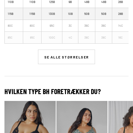
110B
110B
125B
9B
48B
48B
26B
115B
115B
130B
10B
50B
50B
28B
80C
80C
95C
3C
36C
36C
14C
85C
85C
100C
4C
38C
38C
16C
SE ALLE STØRRELSER
HVILKEN TYPE BH FORETRÆKKER DU?