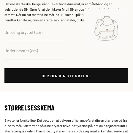
Det eneste du skal bruge, når du skal finde dine mål, er et målebånd og en
velsiddende BH. Sørg for at der ikke er fyld i BHen og at den sidder fast, men ikke
stramt. Når du har tastet dine mål ind, klikker du på ”Beregn din størrelse”, og
herefter kan du se, hvilken størrelse vi anbefaler, du køber din BH fra Zizzi i.
Omkring brystet (cm)
Under brystet (cm)
BEREGN DIN STØRRELSE
STØRRELSESSKEMA
Bryster er forskellige. Det betyder, at selvom vi har anbefalet dig en størrelse ud fra
dine to mål, kan formen på dine bryster have indflydelse på, om du bør justere lidt i
størrelsen på skålen. Hvis dine bryster er mere spidse og smalle, kan du overveje at