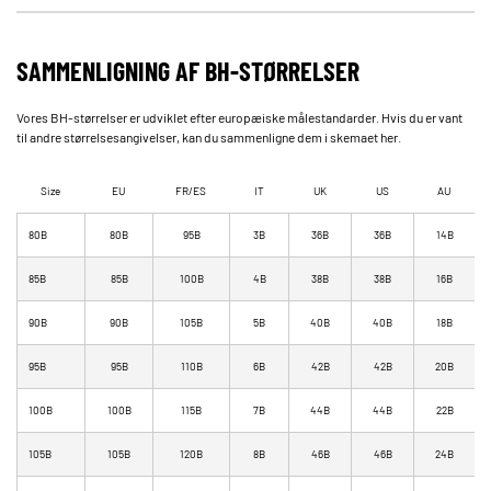
SAMMENLIGNING AF BH-STØRRELSER
Vores BH-størrelser er udviklet efter europæiske målestandarder. Hvis du er vant
til andre størrelsesangivelser, kan du sammenligne dem i skemaet her.
Size
EU
FR/ES
IT
UK
US
AU
80B
80B
95B
3B
36B
36B
14B
85B
85B
100B
4B
38B
38B
16B
90B
90B
105B
5B
40B
40B
18B
95B
95B
110B
6B
42B
42B
20B
100B
100B
115B
7B
44B
44B
22B
105B
105B
120B
8B
46B
46B
24B