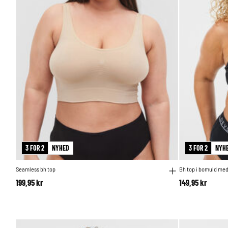
3 FOR 2
NYHED
3 FOR 2
NYH
Seamless bh top
Bh top i bomuld med
199,95 kr
149,95 kr