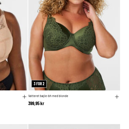
3 FOR 2
Vatteret bøjle-bh med blonde
399,95 kr