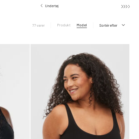
Undertøj
Produkt
Model
77 varer
Sortér efter