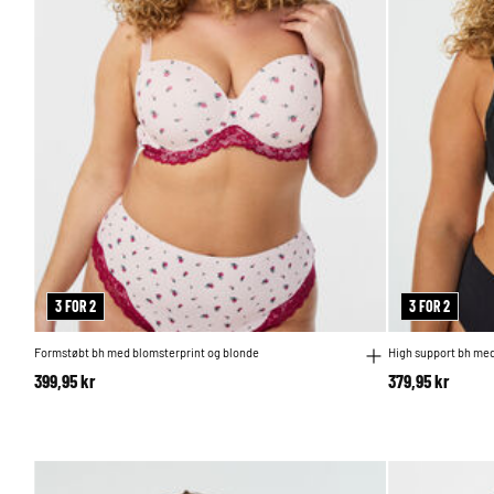
3 FOR 2
3 FOR 2
Formstøbt bh med blomsterprint og blonde
High support bh med
399,95 kr
379,95 kr