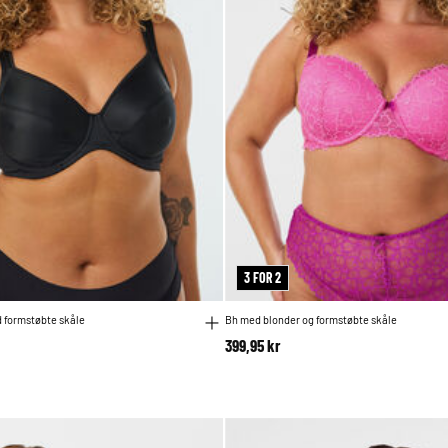
3 FOR 2
 formstøbte skåle
Bh med blonder og formstøbte skåle
399,95 kr