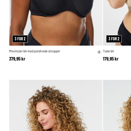
3 FOR 2
3 FOR 2
Minimizer bh med polstrede stropper
Tube bh
379,95 kr
179,95 kr