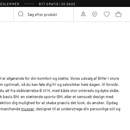
 MEDLEMMER
BYT GRATIS I 30 DAGE
 er afgørende for din komfort og støtte. Vores udvalg af BH'er i store
rm optimalt, så du kan føle dig fri og selvsikker hele dagen. Vi forstår,
 du alt fra skålstørrelse B til H, med både stor omkreds og dybe skåle.
 basis BH, en støttende sports-BH, eller et sensuelt design med
lektion dig mulighed for at skabe præcis det look, du ønsker. Opdag
og matchende
trusser
, designet til at understrege din personlige stil og