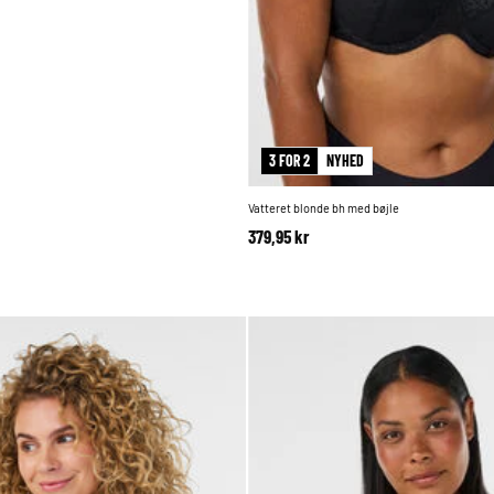
3 FOR 2
NYHED
Vatteret blonde bh med bøjle
379,95 kr