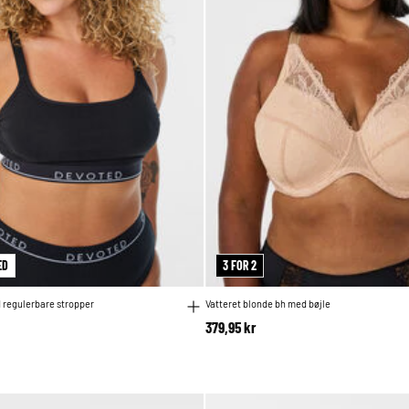
ED
3 FOR 2
 regulerbare stropper
Vatteret blonde bh med bøjle
379,95 kr