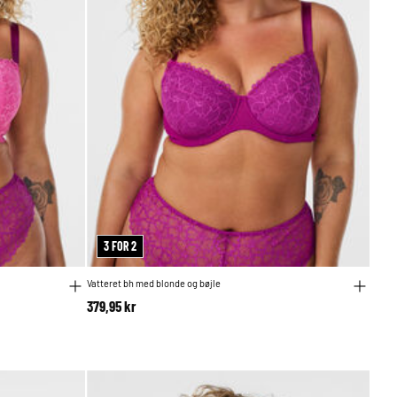
3 FOR 2
Vatteret bh med blonde og bøjle
379,95 kr