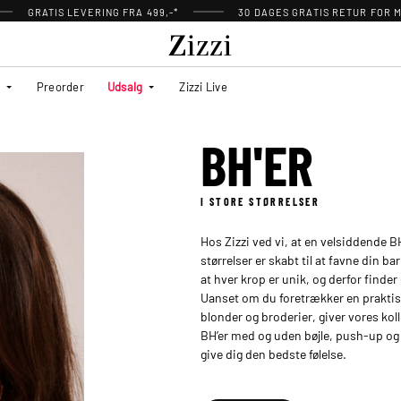
GRATIS LEVERING FRA 499,-*
30 DAGES GRATIS RETUR FOR
Preorder
Udsalg
Zizzi Live
BH'ER
I STORE STØRRELSER
Hos Zizzi ved vi, at en velsiddende BH
størrelser er skabt til at favne din ba
at hver krop er unik, og derfor finder
Uanset om du foretrækker en praktisk
blonder og broderier, giver vores kol
BH’er med og uden bøjle, push-up 
give dig den bedste følelse.