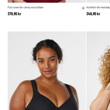
Full cover bh i shiny microfiber
Komfort-bh med bøjl
379,95 kr
349,95 kr