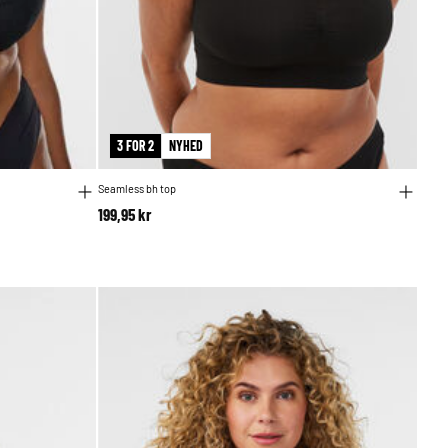
3 FOR 2
NYHED
Seamless bh top
199,95 kr