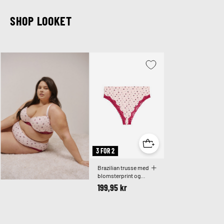
SHOP LOOKET
3 FOR 2
Brazilian trusse med
blomsterprint og
blonde
199,95 kr