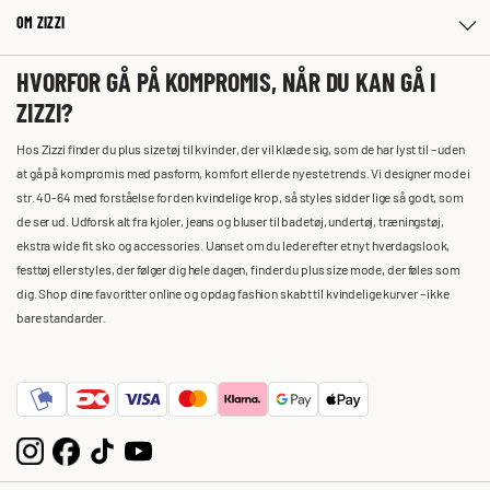
OM ZIZZI
HVORFOR GÅ PÅ KOMPROMIS, NÅR DU KAN GÅ I
ZIZZI?
Hos Zizzi finder du plus size tøj til kvinder, der vil klæde sig, som de har lyst til – uden
at gå på kompromis med pasform, komfort eller de nyeste trends. Vi designer mode i
str. 40-64 med forståelse for den kvindelige krop, så styles sidder lige så godt, som
de ser ud. Udforsk alt fra kjoler, jeans og bluser til badetøj, undertøj, træningstøj,
ekstra wide fit sko og accessories. Uanset om du leder efter et nyt hverdagslook,
festtøj eller styles, der følger dig hele dagen, finder du plus size mode, der føles som
dig. Shop dine favoritter online og opdag fashion skabt til kvindelige kurver – ikke
bare standarder.