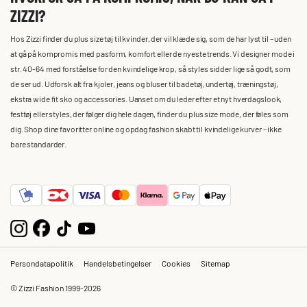
ZIZZI?
Hos Zizzi finder du plus size tøj til kvinder, der vil klæde sig, som de har lyst til – uden
at gå på kompromis med pasform, komfort eller de nyeste trends. Vi designer mode i
str. 40-64 med forståelse for den kvindelige krop, så styles sidder lige så godt, som
de ser ud. Udforsk alt fra kjoler, jeans og bluser til badetøj, undertøj, træningstøj,
ekstra wide fit sko og accessories. Uanset om du leder efter et nyt hverdagslook,
festtøj eller styles, der følger dig hele dagen, finder du plus size mode, der føles som
dig. Shop dine favoritter online og opdag fashion skabt til kvindelige kurver – ikke
bare standarder.
Persondatapolitik
Handelsbetingelser
Cookies
Sitemap
© Zizzi Fashion 1999-2026