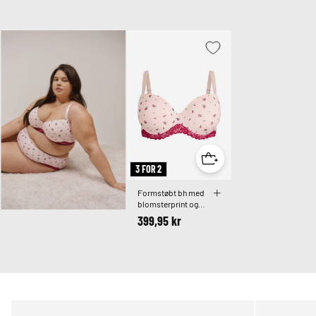
3 FOR 2
Formstøbt bh med
blomsterprint og
blonde
399,95 kr