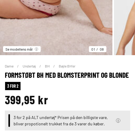
Se modellens mål
01
08
Dame
Undertøj
BH
Bøjle BH'er
FORMSTØBT BH MED BLOMSTERPRINT OG BLONDE
3 FOR 2
399,95 kr
3 for 2 på ALT undertøj* Prisen på den billigste vare,
bliver propotionelt trukket fra de 3 varer du køber.