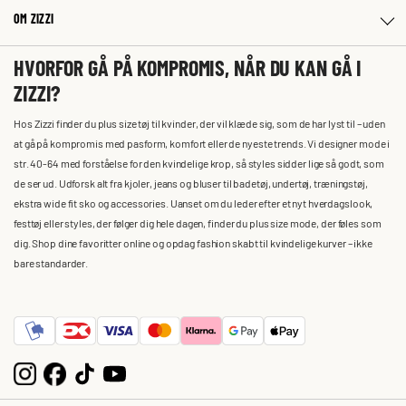
OM ZIZZI
HVORFOR GÅ PÅ KOMPROMIS, NÅR DU KAN GÅ I
ZIZZI?
Hos Zizzi finder du plus size tøj til kvinder, der vil klæde sig, som de har lyst til – uden
at gå på kompromis med pasform, komfort eller de nyeste trends. Vi designer mode i
str. 40-64 med forståelse for den kvindelige krop, så styles sidder lige så godt, som
de ser ud. Udforsk alt fra kjoler, jeans og bluser til badetøj, undertøj, træningstøj,
ekstra wide fit sko og accessories. Uanset om du leder efter et nyt hverdagslook,
festtøj eller styles, der følger dig hele dagen, finder du plus size mode, der føles som
dig. Shop dine favoritter online og opdag fashion skabt til kvindelige kurver – ikke
bare standarder.