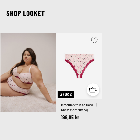
SHOP LOOKET
3 FOR 2
Brazilian trusse med
blomsterprint og
blonde
199,95 kr