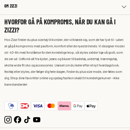
OM ZIZZI
HVORFOR GÅ PÅ KOMPROMIS, NÅR DU KAN GÅ I
ZIZZI?
Hos Zizzi finder du plus size tøj til kvinder, der vil klæde sig, som de har lyst til – uden
at gå på kompromis med pasform, komfort eller de nyeste trends. Vi designer mode i
str. 40-64 med forståelse for den kvindelige krop, så styles sidder lige så godt, som
de ser ud. Udforsk alt fra kjoler, jeans og bluser til badetøj, undertøj, træningstøj,
ekstra wide fit sko og accessories. Uanset om du leder efter et nyt hverdagslook,
festtøj eller styles, der følger dig hele dagen, finder du plus size mode, der føles som
dig. Shop dine favoritter online og opdag fashion skabt til kvindelige kurver – ikke
bare standarder.