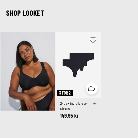
SHOP LOOKET
3 FOR 2
2-pak invisible g-
streng
149,95 kr