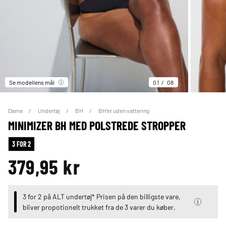
Se modellens mål
01
08
Dame
Undertøj
BH
BH'er uden vattering
MINIMIZER BH MED POLSTREDE STROPPER
3 FOR 2
379,95 kr
3 for 2 på ALT undertøj* Prisen på den billigste vare,
bliver propotionelt trukket fra de 3 varer du køber.