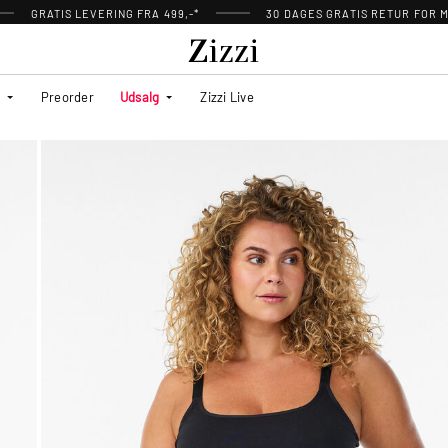
GRATIS LEVERING FRA 499,-*
30 DAGES GRATIS RETUR FOR
Preorder
Udsalg
Zizzi Live