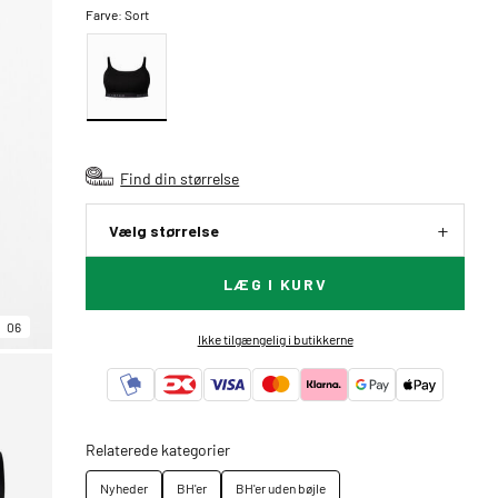
Farve:
Sort
Find din størrelse
Vælg størrelse
LÆG I KURV
06
Ikke tilgængelig i butikkerne
Relaterede kategorier
Nyheder
BH'er
BH'er uden bøjle