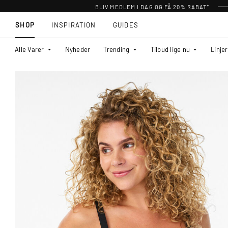
BLIV MEDLEM I DAG OG FÅ 20% RABAT*
SHOP
INSPIRATION
GUIDES
Alle Varer
Nyheder
Trending
Tilbud lige nu
Linjer