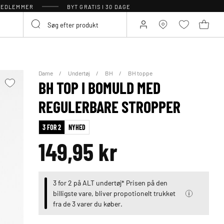
 MEDLEMMER
BYT GRATIS I 30 DAGE
Dame
Undertøj
BH
BH toppe
BH TOP I BOMULD MED
REGULERBARE STROPPER
3 FOR 2
NYHED
149,95 kr
3 for 2 på ALT undertøj* Prisen på den
billigste vare, bliver propotionelt trukket
fra de 3 varer du køber.