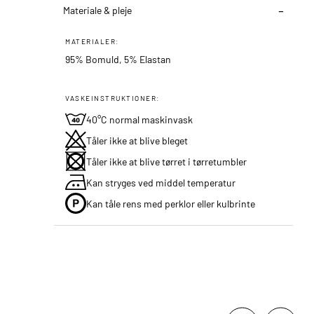
Materiale & pleje
MATERIALER:
95% Bomuld, 5% Elastan
VASKEINSTRUKTIONER:
40°C normal maskinvask
Tåler ikke at blive bleget
Tåler ikke at blive tørret i tørretumbler
Kan stryges ved middel temperatur
Kan tåle rens med perklor eller kulbrinte