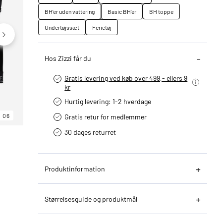
BH'er uden vattering
Basic BH'er
BH toppe
Undertøjssæt
Ferietøj
Hos Zizzi får du
Gratis levering ved køb over 499,- ellers 9
kr
Hurtig levering­: 1-2 hverdage
06
06
06
Gratis retur for medlemmer
30 dages returret
Produktinformation
Størrelsesguide og produktmål