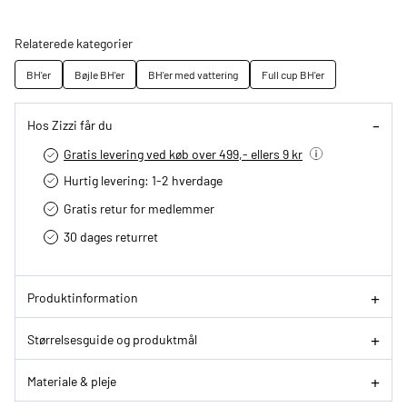
Relaterede kategorier
BH'er
Bøjle BH'er
BH'er med vattering
Full cup BH'er
Hos Zizzi får du
Gratis levering ved køb over 499,- ellers 9 kr
Hurtig levering­: 1-2 hverdage
Gratis retur for medlemmer
30 dages returret
Produktinformation
Størrelsesguide og produktmål
Materiale & pleje