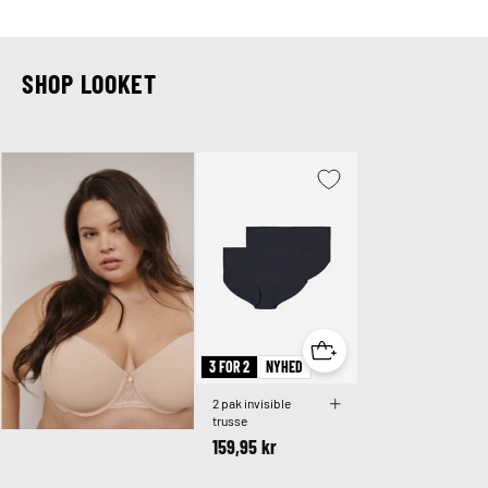
SHOP LOOKET
3 FOR 2
NYHED
2 pak invisible
trusse
159,95 kr