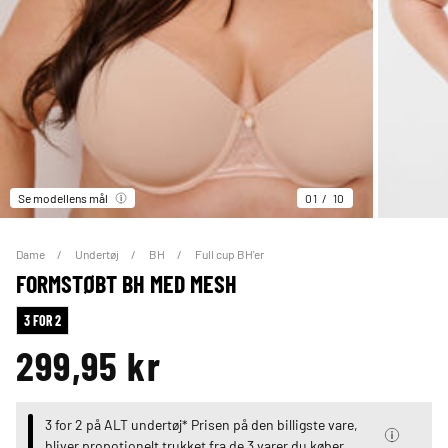
Se modellens mål
01
10
Dame
Undertøj
BH
Full cup BH'er
FORMSTØBT BH MED MESH
3 FOR 2
299,95 kr
3 for 2 på ALT undertøj* Prisen på den billigste vare,
bliver propotionelt trukket fra de 3 varer du køber.