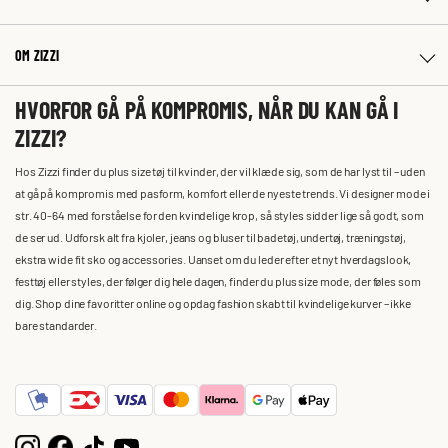
OM ZIZZI
HVORFOR GÅ PÅ KOMPROMIS, NÅR DU KAN GÅ I
ZIZZI?
Hos Zizzi finder du plus size tøj til kvinder, der vil klæde sig, som de har lyst til – uden
at gå på kompromis med pasform, komfort eller de nyeste trends. Vi designer mode i
str. 40-64 med forståelse for den kvindelige krop, så styles sidder lige så godt, som
de ser ud. Udforsk alt fra kjoler, jeans og bluser til badetøj, undertøj, træningstøj,
ekstra wide fit sko og accessories. Uanset om du leder efter et nyt hverdagslook,
festtøj eller styles, der følger dig hele dagen, finder du plus size mode, der føles som
dig. Shop dine favoritter online og opdag fashion skabt til kvindelige kurver – ikke
bare standarder.