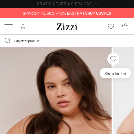
GRATIS LEVERING FRA 499,-*
SPAR OP TIL 50% + 10% EKSTRA |
SHOP UDSALG
Menu
Shop looket