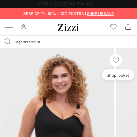
GRATIS LEVERING FRA 499,-*
SPAR OP TIL 50% + 10% EKSTRA |
SHOP UDSALG
Menu
Shop looket