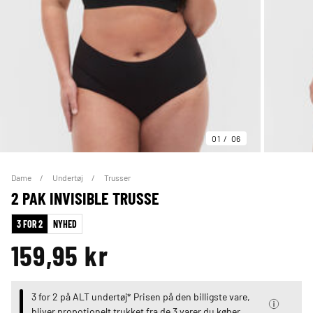
01
06
Dame
Undertøj
Trusser
2 PAK INVISIBLE TRUSSE
3 FOR 2
NYHED
159,95 kr
3 for 2 på ALT undertøj* Prisen på den billigste vare,
bliver propotionelt trukket fra de 3 varer du køber.