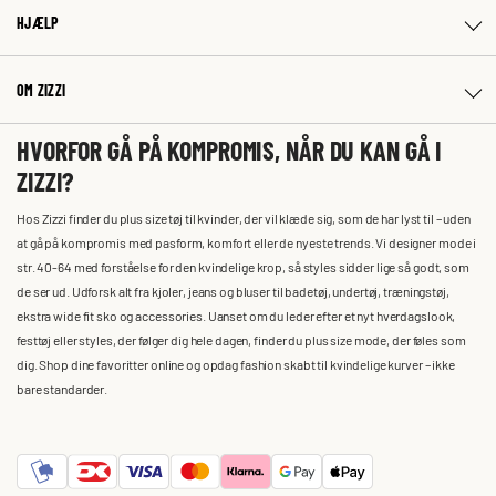
HJÆLP
OM ZIZZI
HVORFOR GÅ PÅ KOMPROMIS, NÅR DU KAN GÅ I
ZIZZI?
Hos Zizzi finder du plus size tøj til kvinder, der vil klæde sig, som de har lyst til – uden
at gå på kompromis med pasform, komfort eller de nyeste trends. Vi designer mode i
str. 40-64 med forståelse for den kvindelige krop, så styles sidder lige så godt, som
de ser ud. Udforsk alt fra kjoler, jeans og bluser til badetøj, undertøj, træningstøj,
ekstra wide fit sko og accessories. Uanset om du leder efter et nyt hverdagslook,
festtøj eller styles, der følger dig hele dagen, finder du plus size mode, der føles som
dig. Shop dine favoritter online og opdag fashion skabt til kvindelige kurver – ikke
bare standarder.