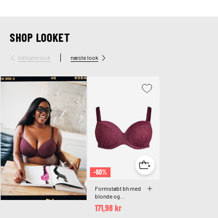
SHOP LOOKET
tidligere look
næste look
-60%
Formstøbt bh med
blonde og
draperede detaljer
171,98 kr