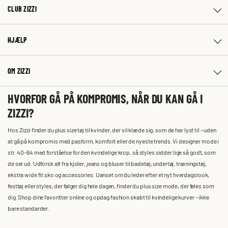
CLUB ZIZZI
HJÆLP
OM ZIZZI
HVORFOR GÅ PÅ KOMPROMIS, NÅR DU KAN GÅ I
ZIZZI?
Hos Zizzi finder du plus size tøj til kvinder, der vil klæde sig, som de har lyst til – uden
at gå på kompromis med pasform, komfort eller de nyeste trends. Vi designer mode i
str. 40-64 med forståelse for den kvindelige krop, så styles sidder lige så godt, som
de ser ud. Udforsk alt fra kjoler, jeans og bluser til badetøj, undertøj, træningstøj,
ekstra wide fit sko og accessories. Uanset om du leder efter et nyt hverdagslook,
festtøj eller styles, der følger dig hele dagen, finder du plus size mode, der føles som
dig. Shop dine favoritter online og opdag fashion skabt til kvindelige kurver – ikke
bare standarder.