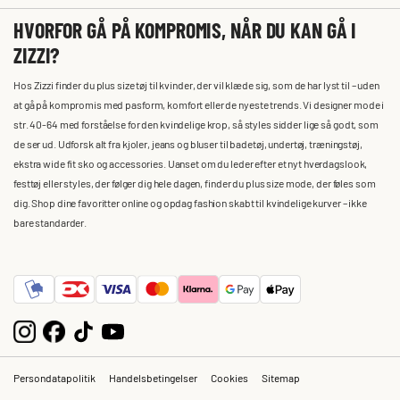
HVORFOR GÅ PÅ KOMPROMIS, NÅR DU KAN GÅ I
ZIZZI?
Hos Zizzi finder du plus size tøj til kvinder, der vil klæde sig, som de har lyst til – uden
at gå på kompromis med pasform, komfort eller de nyeste trends. Vi designer mode i
str. 40-64 med forståelse for den kvindelige krop, så styles sidder lige så godt, som
de ser ud. Udforsk alt fra kjoler, jeans og bluser til badetøj, undertøj, træningstøj,
ekstra wide fit sko og accessories. Uanset om du leder efter et nyt hverdagslook,
festtøj eller styles, der følger dig hele dagen, finder du plus size mode, der føles som
dig. Shop dine favoritter online og opdag fashion skabt til kvindelige kurver – ikke
bare standarder.
Persondatapolitik
Handelsbetingelser
Cookies
Sitemap