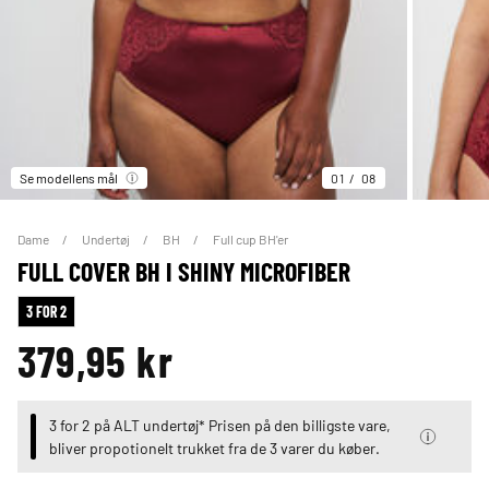
Se modellens mål
01
08
Dame
Undertøj
BH
Full cup BH'er
FULL COVER BH I SHINY MICROFIBER
3 FOR 2
379,95 kr
3 for 2 på ALT undertøj* Prisen på den billigste vare,
bliver propotionelt trukket fra de 3 varer du køber.