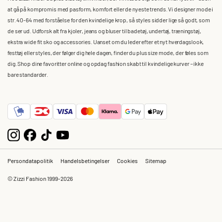
at gå på kompromis med pasform, komfort eller de nyeste trends. Vi designer mode i
str. 40-64 med forståelse for den kvindelige krop, så styles sidder lige så godt, som
de ser ud. Udforsk alt fra kjoler, jeans og bluser til badetøj, undertøj, træningstøj,
ekstra wide fit sko og accessories. Uanset om du leder efter et nyt hverdagslook,
festtøj eller styles, der følger dig hele dagen, finder du plus size mode, der føles som
dig. Shop dine favoritter online og opdag fashion skabt til kvindelige kurver – ikke
bare standarder.
Persondatapolitik
Handelsbetingelser
Cookies
Sitemap
© Zizzi Fashion 1999-2026