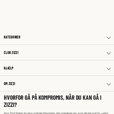
KATEGORIER
CLUB ZIZZI
HJÆLP
OM ZIZZI
HVORFOR GÅ PÅ KOMPROMIS, NÅR DU KAN GÅ I
ZIZZI?
Hos Zizzi finder du plus size tøj til kvinder, der vil klæde sig, som de har lyst til – uden