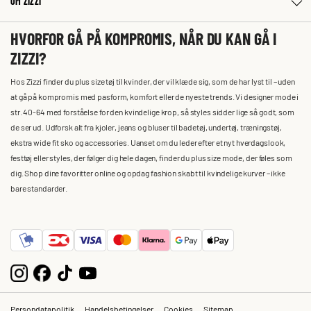
OM ZIZZI
HVORFOR GÅ PÅ KOMPROMIS, NÅR DU KAN GÅ I
ZIZZI?
Hos Zizzi finder du plus size tøj til kvinder, der vil klæde sig, som de har lyst til – uden
at gå på kompromis med pasform, komfort eller de nyeste trends. Vi designer mode i
str. 40-64 med forståelse for den kvindelige krop, så styles sidder lige så godt, som
de ser ud. Udforsk alt fra kjoler, jeans og bluser til badetøj, undertøj, træningstøj,
ekstra wide fit sko og accessories. Uanset om du leder efter et nyt hverdagslook,
festtøj eller styles, der følger dig hele dagen, finder du plus size mode, der føles som
dig. Shop dine favoritter online og opdag fashion skabt til kvindelige kurver – ikke
bare standarder.
Persondatapolitik
Handelsbetingelser
Cookies
Sitemap