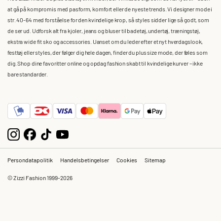
at gå på kompromis med pasform, komfort eller de nyeste trends. Vi designer mode i
str. 40-64 med forståelse for den kvindelige krop, så styles sidder lige så godt, som
de ser ud. Udforsk alt fra kjoler, jeans og bluser til badetøj, undertøj, træningstøj,
ekstra wide fit sko og accessories. Uanset om du leder efter et nyt hverdagslook,
festtøj eller styles, der følger dig hele dagen, finder du plus size mode, der føles som
dig. Shop dine favoritter online og opdag fashion skabt til kvindelige kurver – ikke
bare standarder.
Persondatapolitik
Handelsbetingelser
Cookies
Sitemap
© Zizzi Fashion 1999-2026