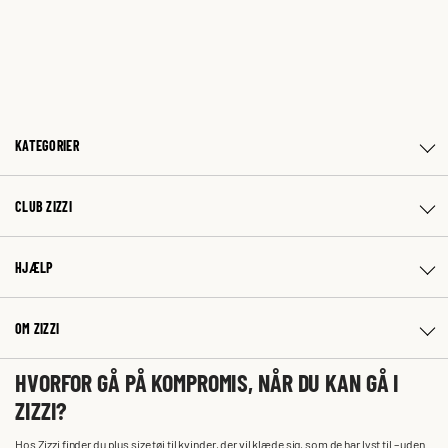
KATEGORIER
CLUB ZIZZI
HJÆLP
OM ZIZZI
HVORFOR GÅ PÅ KOMPROMIS, NÅR DU KAN GÅ I
ZIZZI?
Hos Zizzi finder du plus size tøj til kvinder, der vil klæde sig, som de har lyst til – uden