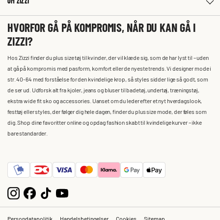
OM ZIZZI
HVORFOR GÅ PÅ KOMPROMIS, NÅR DU KAN GÅ I
ZIZZI?
Hos Zizzi finder du plus size tøj til kvinder, der vil klæde sig, som de har lyst til – uden
at gå på kompromis med pasform, komfort eller de nyeste trends. Vi designer mode i
str. 40-64 med forståelse for den kvindelige krop, så styles sidder lige så godt, som
de ser ud. Udforsk alt fra kjoler, jeans og bluser til badetøj, undertøj, træningstøj,
ekstra wide fit sko og accessories. Uanset om du leder efter et nyt hverdagslook,
festtøj eller styles, der følger dig hele dagen, finder du plus size mode, der føles som
dig. Shop dine favoritter online og opdag fashion skabt til kvindelige kurver – ikke
bare standarder.
Persondatapolitik
Handelsbetingelser
Cookies
Sitemap