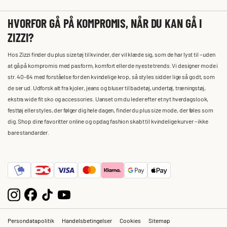
HVORFOR GÅ PÅ KOMPROMIS, NÅR DU KAN GÅ I
ZIZZI?
Hos Zizzi finder du plus size tøj til kvinder, der vil klæde sig, som de har lyst til – uden
at gå på kompromis med pasform, komfort eller de nyeste trends. Vi designer mode i
str. 40-64 med forståelse for den kvindelige krop, så styles sidder lige så godt, som
de ser ud. Udforsk alt fra kjoler, jeans og bluser til badetøj, undertøj, træningstøj,
ekstra wide fit sko og accessories. Uanset om du leder efter et nyt hverdagslook,
festtøj eller styles, der følger dig hele dagen, finder du plus size mode, der føles som
dig. Shop dine favoritter online og opdag fashion skabt til kvindelige kurver – ikke
bare standarder.
Persondatapolitik
Handelsbetingelser
Cookies
Sitemap