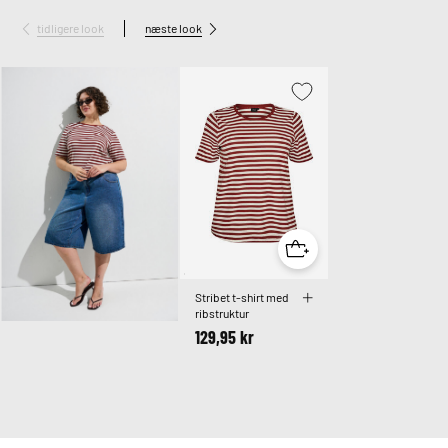
tidligere look
næste look
Stribet t-shirt med
ribstruktur
129,95 kr