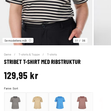
Se modellens mål
01
06
Dame
T-shirts & Toppe
T-shirts
STRIBET T-SHIRT MED RIBSTRUKTUR
129,95 kr
Farve:
Sort