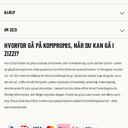
HJÆLP
OM ZIZZI
HVORFOR GÅ PÅ KOMPROMIS, NÅR DU KAN GÅ I
ZIZZI?
Hos Zizzi finder du plus size tøj til kvinder, der vil klæde sig, som de har lyst til – uden
at gå på kompromis med pasform, komfort eller de nyeste trends. Vi designer mode i
str. 40-64 med forståelse for den kvindelige krop, så styles sidder lige så godt, som
de ser ud. Udforsk alt fra kjoler, jeans og bluser til badetøj, undertøj, træningstøj,
ekstra wide fit sko og accessories. Uanset om du leder efter et nyt hverdagslook,
festtøj eller styles, der følger dig hele dagen, finder du plus size mode, der føles som
dig. Shop dine favoritter online og opdag fashion skabt til kvindelige kurver – ikke
bare standarder.