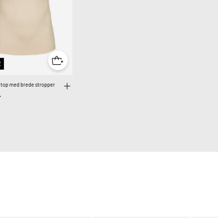
2
top med brede stropper
r