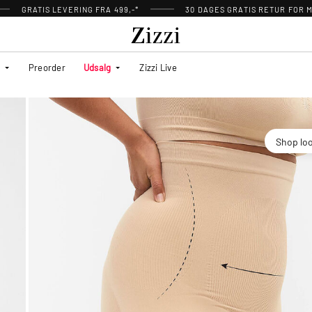
GRATIS LEVERING FRA 499,-*
30 DAGES GRATIS RETUR FOR
Preorder
Udsalg
Zizzi Live
Shop lo