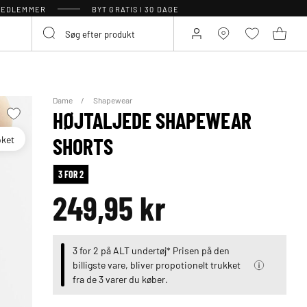
 MEDLEMMER
BYT GRATIS I 30 DAGE
Dame
Shapewear
HØJTALJEDE SHAPEWEAR
oket
SHORTS
3 FOR 2
249,95 kr
3 for 2 på ALT undertøj* Prisen på den
billigste vare, bliver propotionelt trukket
fra de 3 varer du køber.