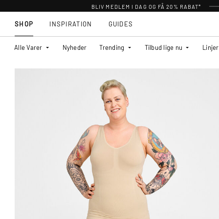
BLIV MEDLEM I DAG OG FÅ 20% RABAT*
SHOP
INSPIRATION
GUIDES
Alle Varer
Nyheder
Trending
Tilbud lige nu
Linjer