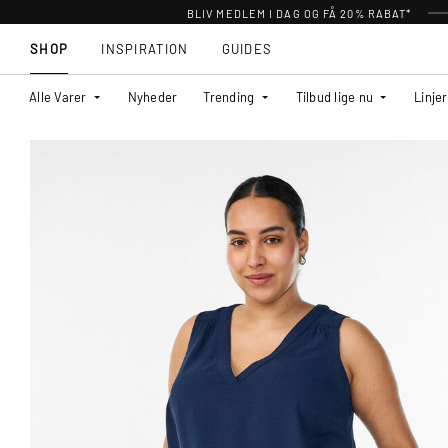
BLIV MEDLEM I DAG OG FÅ 20% RABAT*
SHOP
INSPIRATION
GUIDES
Alle Varer
Nyheder
Trending
Tilbud lige nu
Linjer