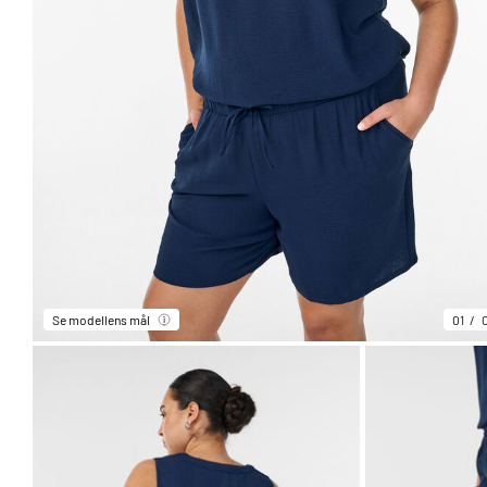
Se modellens mål
01