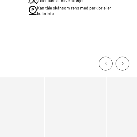
Tåler ikke at blive strøget
Kan tåle skånsom rens med perklor eller
kulbrinte