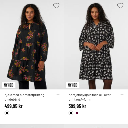
NYHED
NYHED
Kjole med blomsterprint og
Kort jerseykjole med all-over
bindebånd
print og A-form
499,95 kr
399,95 kr