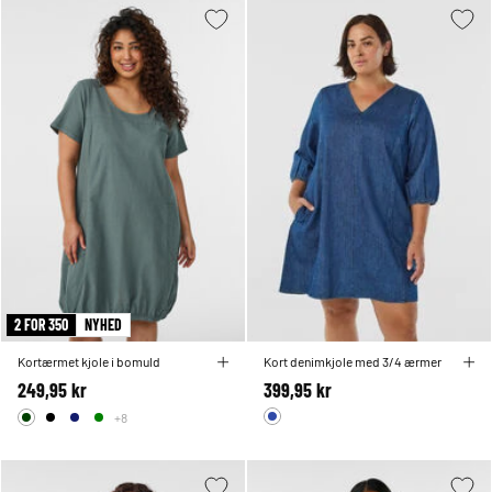
2 FOR 350
NYHED
Kortærmet kjole i bomuld
Kort denimkjole med 3/4 ærmer
249,95 kr
399,95 kr
+8