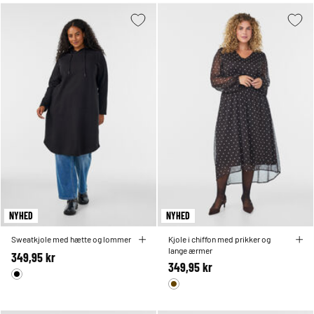
NYHED
NYHED
Sweatkjole med hætte og lommer
Kjole i chiffon med prikker og
lange ærmer
349,95 kr
349,95 kr