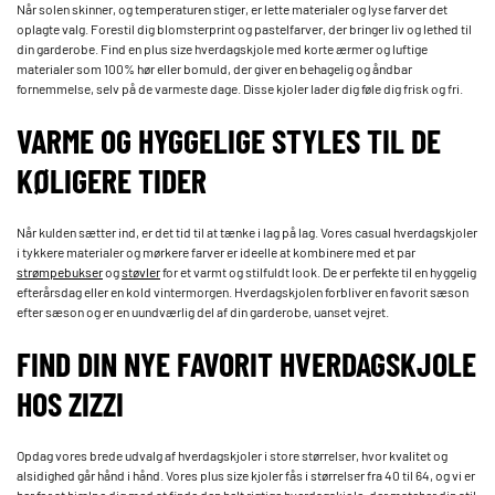
Når solen skinner, og temperaturen stiger, er lette materialer og lyse farver det
oplagte valg. Forestil dig blomsterprint og pastelfarver, der bringer liv og lethed til
din garderobe. Find en plus size hverdagskjole med korte ærmer og luftige
materialer som 100% hør eller bomuld, der giver en behagelig og åndbar
fornemmelse, selv på de varmeste dage. Disse kjoler lader dig føle dig frisk og fri.
VARME OG HYGGELIGE STYLES TIL DE
KØLIGERE TIDER
Når kulden sætter ind, er det tid til at tænke i lag på lag. Vores casual hverdagskjoler
i tykkere materialer og mørkere farver er ideelle at kombinere med et par
strømpebukser
og
støvler
for et varmt og stilfuldt look. De er perfekte til en hyggelig
efterårsdag eller en kold vintermorgen. Hverdagskjolen forbliver en favorit sæson
efter sæson og er en uundværlig del af din garderobe, uanset vejret.
FIND DIN NYE FAVORIT HVERDAGSKJOLE
HOS ZIZZI
Opdag vores brede udvalg af hverdagskjoler i store størrelser, hvor kvalitet og
alsidighed går hånd i hånd. Vores plus size kjoler fås i størrelser fra 40 til 64, og vi er