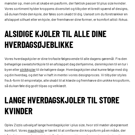
mønster op, men om at skabe en pasform, der faktisk passer til plus size kvinder.
Vores sortiment hylder kroppens diversitet og tilbyder et bredt spænd af designs,
så du kan finde den kjole, der føles som skabt til dig. Uanset om du foretrækker en
afslappet silhuet eller en kjole, der fremhæver dine former, er komfort altid i fokus.
ALSIDIGE KJOLER TIL ALLE DINE
HVERDAGSØJEBLIKKE
Vores hverdagskjoler er dine trofaste følgesvende til alle dagens gøremål. Fra den
behagelige sweatshirtkjole til en afslappet dag derhjemme, denimkjolen til en tur i
byen eller
strikkjoler
til de køligere dage. Hverdagskjolen skal kunne følge med dig
og din hverdag, og det har vi haft in mente i vores designproces. Vi tilbyder styles
fra A-form til empiretalje, alle skabt til at klæde og fremhæve din unikke kropsform,
så du kan føle dig godt tilpas og velklædt.
LANGE HVERDAGSKJOLER TIL STORE
KVINDER
Oplev Zizzis udvalg af lange hverdagskjoler i plus size, hvor stil møder ubegrænset
komfort. Vores
maxikjoler
er tænkt til at omfavne din kropsform på en måde, der