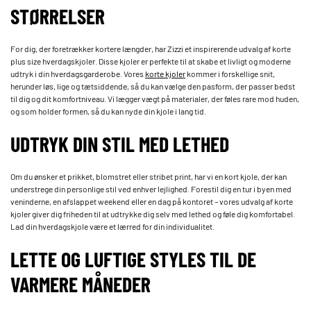
STØRRELSER
For dig, der foretrækker kortere længder, har Zizzi et inspirerende udvalg af korte
plus size hverdagskjoler. Disse kjoler er perfekte til at skabe et livligt og moderne
udtryk i din hverdagsgarderobe. Vores
korte kjoler
kommer i forskellige snit,
herunder løs, lige og tætsiddende, så du kan vælge den pasform, der passer bedst
til dig og dit komfortniveau. Vi lægger vægt på materialer, der føles rare mod huden,
og som holder formen, så du kan nyde din kjole i lang tid.
UDTRYK DIN STIL MED LETHED
Om du ønsker et prikket, blomstret eller stribet print, har vi en kort kjole, der kan
understrege din personlige stil ved enhver lejlighed. Forestil dig en tur i byen med
veninderne, en afslappet weekend eller en dag på kontoret – vores udvalg af korte
kjoler giver dig friheden til at udtrykke dig selv med lethed og føle dig komfortabel.
Lad din hverdagskjole være et lærred for din individualitet.
LETTE OG LUFTIGE STYLES TIL DE
VARMERE MÅNEDER