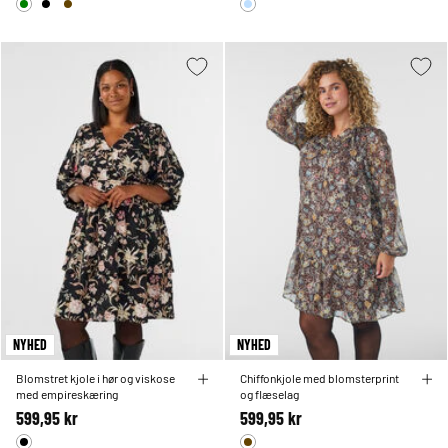
NYHED
NYHED
Blomstret kjole i hør og viskose
Chiffonkjole med blomsterprint
med empireskæring
og flæselag
599,95 kr
599,95 kr