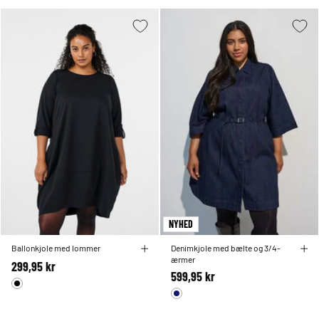
NYHED
Ballonkjole med lommer
Denimkjole med bælte og 3/4-
ærmer
299,95 kr
599,95 kr