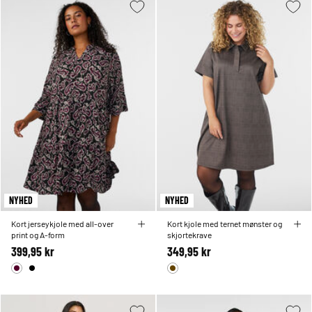
NYHED
NYHED
Kort jerseykjole med all-over
Kort kjole med ternet mønster og
print og A-form
skjortekrave
399,95 kr
349,95 kr