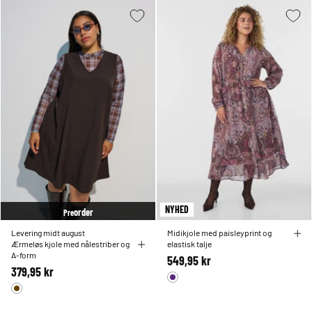
NYHED
order
Pre
Levering midt august
Midikjole med paisleyprint og
Ærmeløs kjole med nålestriber og
elastisk talje
A-form
549,95 kr
379,95 kr