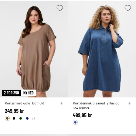
2 FOR 350
NYHED
Kortærmet kjole i bomuld
Kort denimkjole med lynlås og
3/4 ærmer
249,95 kr
499,95 kr
+8