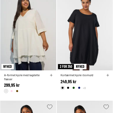
NYHED
2 FOR 350
NYHED
A-formet kjole med lagdelte
Kortærmet kjole i bomuld
flæser
249,95 kr
299,95 kr
+8