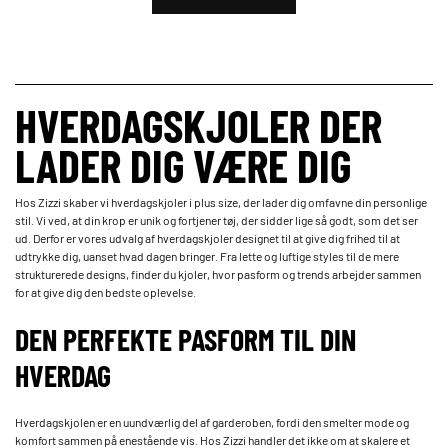
HVERDAGSKJOLER DER
LADER DIG VÆRE DIG
Hos Zizzi skaber vi hverdagskjoler i plus size, der lader dig omfavne din personlige
stil. Vi ved, at din krop er unik og fortjener tøj, der sidder lige så godt, som det ser
ud. Derfor er vores udvalg af hverdagskjoler designet til at give dig frihed til at
udtrykke dig, uanset hvad dagen bringer. Fra lette og luftige styles til de mere
strukturerede designs, finder du kjoler, hvor pasform og trends arbejder sammen
for at give dig den bedste oplevelse.
DEN PERFEKTE PASFORM TIL DIN
HVERDAG
Hverdagskjolen er en uundværlig del af garderoben, fordi den smelter mode og
komfort sammen på enestående vis. Hos Zizzi handler det ikke om at skalere et