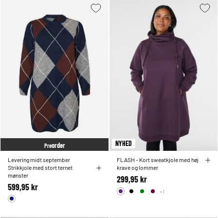
NYHED
order
Pre
Levering midt september
FLASH - Kort sweatkjole med høj
Strikkjole med stort ternet
krave og lommer
mønster
299,95 kr
599,95 kr
+1