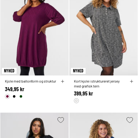
NYHED
NYHED
Kjole med ballonform og struktur
Kort kjole i struktureret jersey
med grafisk tern
349,95 kr
399,95 kr