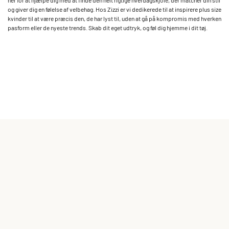
her for at hjælpe dig med at finde den helt rigtige hverdagskjole, der matcher din stil
og giver dig en følelse af velbehag. Hos Zizzi er vi dedikerede til at inspirere plus size
kvinder til at være præcis den, de har lyst til, uden at gå på kompromis med hverken
pasform eller de nyeste trends. Skab dit eget udtryk, og føl dig hjemme i dit tøj.