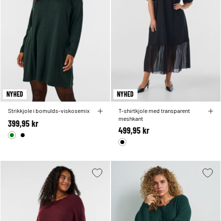
NYHED
NYHED
Strikkjole i bomulds-viskosemix
T-shirtkjole med transparent
meshkant
399,95 kr
499,95 kr