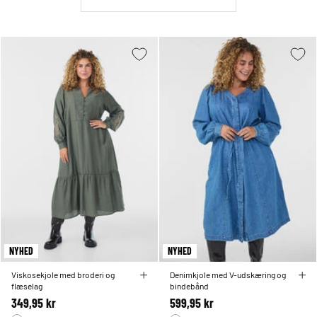
NYHED
NYHED
Viskosekjole med broderi og
Denimkjole med V-udskæring og
flæselag
bindebånd
349,95 kr
599,95 kr