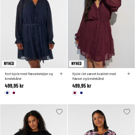
NYHED
NYHED
Kort kjole med flæsedetaljer og
Kjole i let vævet kvalitet med
bindebånd
flæser og bindebånd
499,95 kr
499,95 kr