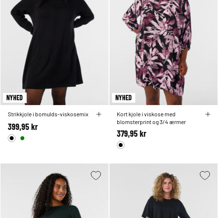
NYHED
NYHED
Strikkjole i bomulds-viskosemix
Kort kjole i viskose med
blomsterprint og 3/4 ærmer
399,95 kr
379,95 kr