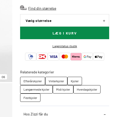
Find din størrelse
Vælg størrelse
LÆG I KURV
Lagerstatus i butik
Relaterede kategorier
06
Efterårskjoler
Vinterkjoler
Kjoler
Langærmede kjoler
Midi kjoler
Hverdagskjoler
Festkjoler
Hos Zizzi får du