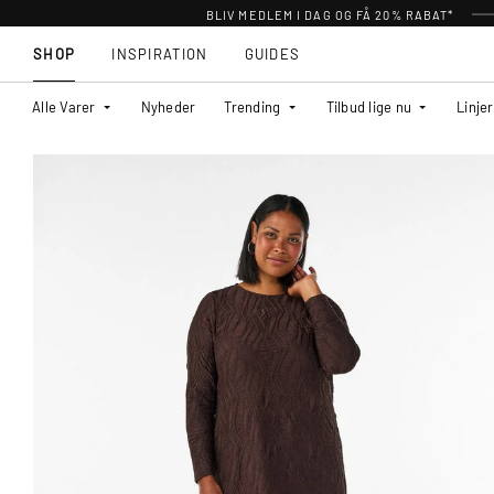
BLIV MEDLEM I DAG OG FÅ 20% RABAT*
SHOP
INSPIRATION
GUIDES
Alle Varer
Nyheder
Trending
Tilbud lige nu
Linjer