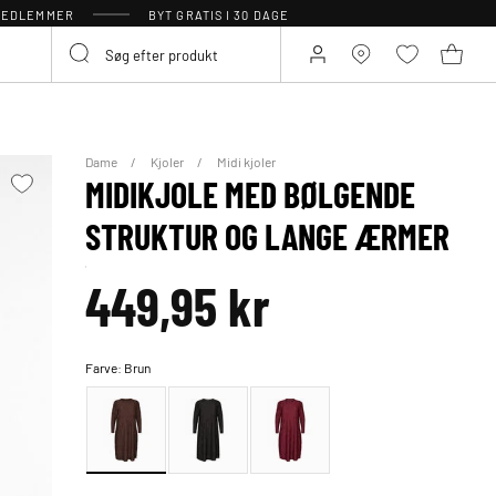
 MEDLEMMER
BYT GRATIS I 30 DAGE
Dame
Kjoler
Midi kjoler
MIDIKJOLE MED BØLGENDE
STRUKTUR OG LANGE ÆRMER
449,95 kr
Farve:
Brun