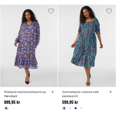
Midikjole med blomsterprint og
Sommerkjole i viskose med
flæsekant
paisleyprint
699,95 kr
599,95 kr