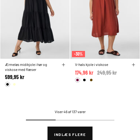
-30%
Ærmeløs midikjole i hør og
V-hals kjole i viskose
viskose med flæser
174,96 kr
Price reduced from
249,95 kr
to
599,95 kr
Viser 46 af 137 varer
INDLÆS FLERE