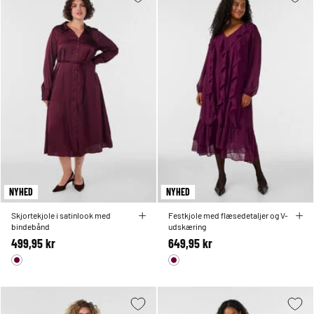
NYHED
NYHED
Skjortekjole i satinlook med
Festkjole med flæsedetaljer og V-
bindebånd
udskæring
499,95 kr
649,95 kr