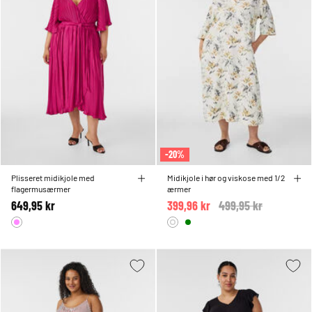
-20%
Plisseret midikjole med
Midikjole i hør og viskose med 1/2
flagermusærmer
ærmer
649,95 kr
399,96 kr
Price reduced from
499,95 kr
to