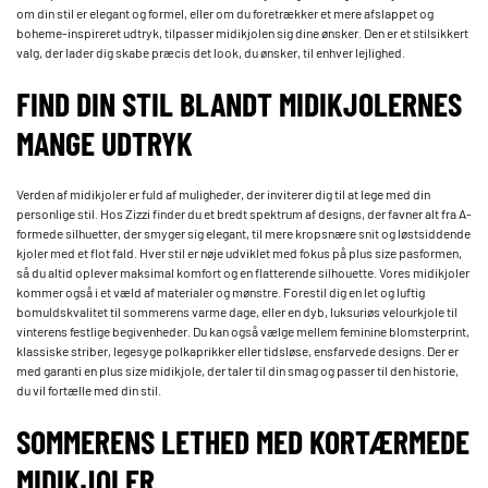
om din stil er elegant og formel, eller om du foretrækker et mere afslappet og
boheme-inspireret udtryk, tilpasser midikjolen sig dine ønsker. Den er et stilsikkert
valg, der lader dig skabe præcis det look, du ønsker, til enhver lejlighed.
FIND DIN STIL BLANDT MIDIKJOLERNES
MANGE UDTRYK
Verden af midikjoler er fuld af muligheder, der inviterer dig til at lege med din
personlige stil. Hos Zizzi finder du et bredt spektrum af designs, der favner alt fra A-
formede silhuetter, der smyger sig elegant, til mere kropsnære snit og løstsiddende
kjoler med et flot fald. Hver stil er nøje udviklet med fokus på plus size pasformen,
så du altid oplever maksimal komfort og en flatterende silhouette. Vores midikjoler
kommer også i et væld af materialer og mønstre. Forestil dig en let og luftig
bomuldskvalitet til sommerens varme dage, eller en dyb, luksuriøs velourkjole til
vinterens festlige begivenheder. Du kan også vælge mellem feminine blomsterprint,
klassiske striber, legesyge polkaprikker eller tidsløse, ensfarvede designs. Der er
med garanti en plus size midikjole, der taler til din smag og passer til den historie,
du vil fortælle med din stil.
SOMMERENS LETHED MED KORTÆRMEDE
MIDIKJOLER