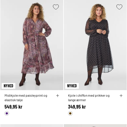
NYHED
NYHED
Midikjole med paisleyprint og
Kjole i chiffon med prikker og
elastisk talje
lange ærmer
549,95 kr
349,95 kr