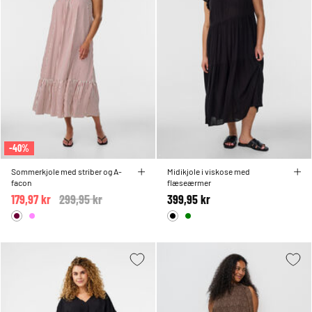
-40%
Sommerkjole med striber og A-
Midikjole i viskose med
facon
flæseærmer
179,97 kr
Price reduced from
299,95 kr
to
399,95 kr