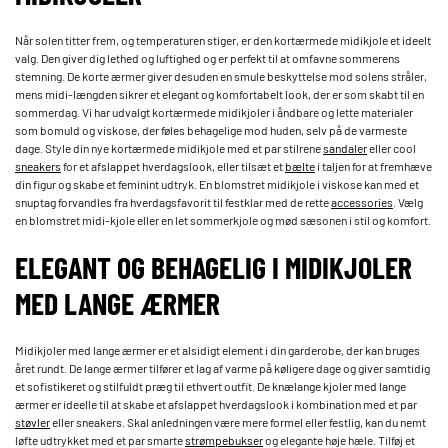
Når solen titter frem, og temperaturen stiger, er den kortærmede midikjole et ideelt
valg. Den giver dig lethed og luftighed og er perfekt til at omfavne sommerens
stemning. De korte ærmer giver desuden en smule beskyttelse mod solens stråler,
mens midi-længden sikrer et elegant og komfortabelt look, der er som skabt til en
sommerdag. Vi har udvalgt kortærmede midikjoler i åndbare og lette materialer
som bomuld og viskose, der føles behagelige mod huden, selv på de varmeste
dage. Style din nye kortærmede midikjole med et par stilrene
sandaler
eller cool
sneakers
for et afslappet hverdagslook, eller tilsæt et
bælte
i taljen for at fremhæve
din figur og skabe et feminint udtryk. En blomstret midikjole i viskose kan med et
snuptag forvandles fra hverdagsfavorit til festklar med de rette
accessories
. Vælg
en blomstret midi-kjole eller en let sommerkjole og mød sæsonen i stil og komfort.
ELEGANT OG BEHAGELIG I MIDIKJOLER
MED LANGE ÆRMER
Midikjoler med lange ærmer er et alsidigt element i din garderobe, der kan bruges
året rundt. De lange ærmer tilfører et lag af varme på køligere dage og giver samtidig
et sofistikeret og stilfuldt præg til ethvert outfit. De knælange kjoler med lange
ærmer er ideelle til at skabe et afslappet hverdagslook i kombination med et par
støvler
eller sneakers. Skal anledningen være mere formel eller festlig, kan du nemt
løfte udtrykket med et par smarte
strømpebukser
og elegante høje hæle. Tilføj et