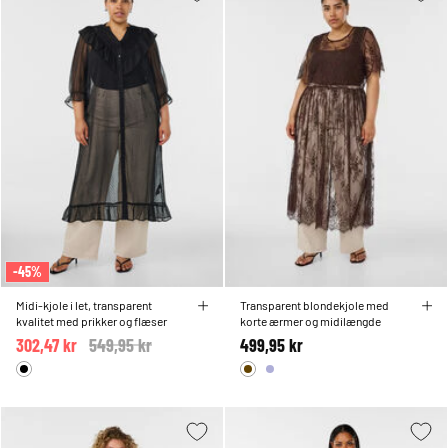
-45%
Midi-kjole i let, transparent
Transparent blondekjole med
kvalitet med prikker og flæser
korte ærmer og midilængde
302,47 kr
Price reduced from
549,95 kr
to
499,95 kr