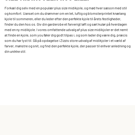
Forkæl dig selv med en populær plus size midikjole, og mød hver sæson med stil
og komfort. Uanset om du drømmer om en let, luftig og blomsterprintet knælang
kjole til sommeren, eller du leder efter den perfekte kjole til årets festligheder,
finder du den hos os. Giv din garderobe et farverigt løft og sæt kulør på hverdagen
med en ny midikjole. I vores omfattende udvalg af plus size midikjoler er det nemt
at finde en kjole, som you føler dig godt tilpas i, og som lader dig være dig, præcis
som du har lyst til. Gå på opdagelse i Zizzis store udvalg af midikjoler i et væld af
farver, mønstre og snit, og find den perfekte kjole, der passer til enhver anledning og
din unikke stil.