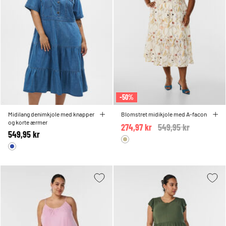
-50%
Midilang denimkjole med knapper
Blomstret midikjole med A-facon
og korte ærmer
274,97 kr
Price reduced from
549,95 kr
to
549,95 kr