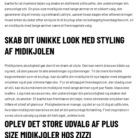
bælte for at markere taljen og skabe en defineret silhouette, der understreger din
personlige stil. En plus size midikjole med lange ærmer er et sikkert valg, der
garanterer dig et trendy og velklædt udtryk, uanset hvad dagen eller aftenen bringer.
Hvad enten du leder efter en kjole til et bryllup eller en behagelig hverdagsfavorit, vil
en midikjole med lange ærmer være et fremragende valg.
SKAB DIT UNIKKE LOOK MED STYLING
AF MIDIKJOLEN
Midikjolens alsidighed gør den til en drøm at style. Den kan nemt dresses både op
og ned, så den passer til alle anledninger og stemninger. Til de mere formelle
begivenheder som et bryllup, kan du løfte din midikjole til nye højder med elegante
smykker og et par stilrene høje sko. For et afslappet hverdagslook, der stadig oser
af stil, kan du kombinere en midikjole med lange ærmer og et par flade, klassiske
loafers. Leg med accessories, der understreger din personlighed og skaber det
udtryk, du ønsker. Et bælte kan fremhæve din talje, mens skinnende smykker kan
tilføre et strejf af glamour. Mulighederne er mange, og det er op til dig at udforske,
hvordan midikjolen kan blive en del af din personlige fortælling. Find inspiration i
vores store udvalg og skab dit helt eget, unikke look.
OPLEV DET STORE UDVALG AF PLUS
SIZE MIDIKJOLER HOS ZIZZI