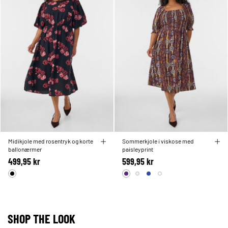
Midikjole med rosentryk og korte
Sommerkjole i viskose med
ballonærmer
paisleyprint
499,95 kr
599,95 kr
SHOP THE LOOK