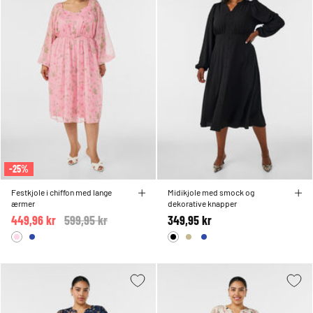
-25%
Festkjole i chiffon med lange
Midikjole med smock og
ærmer
dekorative knapper
449,96 kr
Price reduced from
599,95 kr
to
349,95 kr