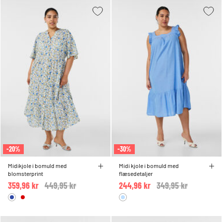
-20%
-30%
Midikjole i bomuld med
Midi kjole i bomuld med
blomsterprint
flæsedetaljer
359,96 kr
Price reduced from
449,95 kr
to
244,96 kr
Price reduced from
349,95 kr
to