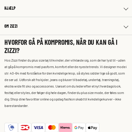
HJÆLP
OM ZIZZI
HVORFOR GÅ PÅ KOMPROMIS, NÅR DU KAN GÅ I
ZIZZI?
Hos Zizzi finder du plus size tøj til kvinder, der vil klæde sig, som de har lyst til – uden
at gå på kompromis med pasform, komfort eller de nyeste trends. Vi designer mode i
str. 40-64 med forståelse for den kvindelige krop, så styles sidder lige så godt, som
de ser ud. Udforsk alt fra kjoler, jeans og bluser til badetøj, undertøj, træningstøj,
ekstra wide fit sko og accessories. Uanset om du leder efter et nyt hverdagslook,
festtøj eller styles, der følger dig hele dagen, finder du plus size mode, der føles som
dig. Shop dine favoritter online og opdag fashion skabt til kvindelige kurver – ikke
bare standarder.