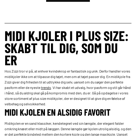
MIDI KJOLER I PLUS SIZE:
SKABT TIL DIG, SOM DU
ER
Hos Zizzi tror vi på, at enhver kvindekrop er fantastisk og unik. Derfor handler vores
midikjoler ikke om at tilpasse dig tøjet, men om at tøjet passer dig. En midikjole fra
Zizzi giver dig friheden til at udtrykke dig selv, uanset om du søger den perfekte
pasform eller de nyeste
trends
. Vi har skabt et udvalg, hvor pasform og stil går hånd
i hånd, så du aldrig skal gå på kompromis med den, du er. Gå på opdagelse i vores
store sortiment af plus size midikjoler, der er designet til at give dig en følelse af
velbehag og selvsikkerhed.
MIDI KJOLEN EN ALSIDIG FAVORIT
Midikjolen er en sand klassiker, kendetegnet ved sin længde, der elegant falder
omkring knæet eller midt på læggen. Denne længde gør kjolen utrolig alsidig, og den
er det perfekte bindeled mellem den kortere kjole og den lange maxikjole. Uanset