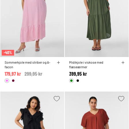
-40%
Sommerkjole med striber og A-
Midikjole i viskose med
facon
flæseærmer
179,97 kr
Price reduced from
299,95 kr
to
399,95 kr