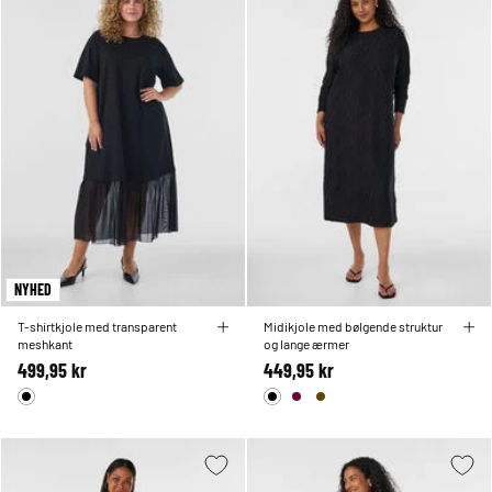
NYHED
T-shirtkjole med transparent
Midikjole med bølgende struktur
meshkant
og lange ærmer
499,95 kr
449,95 kr