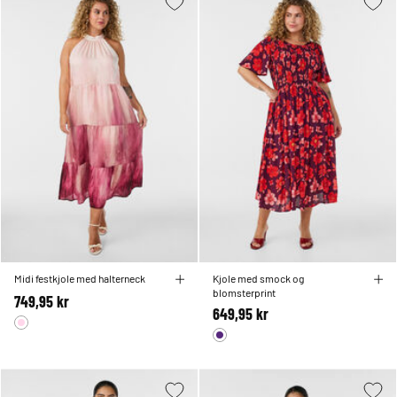
Midi festkjole med halterneck
Kjole med smock og
blomsterprint
749,95 kr
649,95 kr