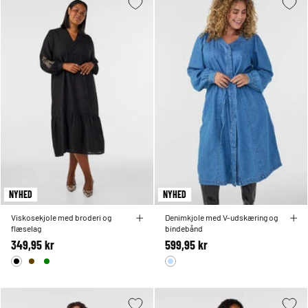
NYHED
NYHED
Viskosekjole med broderi og
Denimkjole med V-udskæring og
flæselag
bindebånd
349,95 kr
599,95 kr