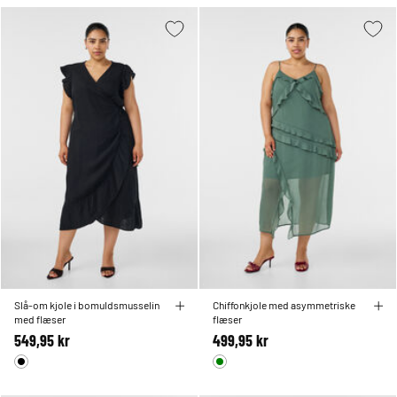
Slå-om kjole i bomuldsmusselin
Chiffonkjole med asymmetriske
med flæser
flæser
549,95 kr
499,95 kr