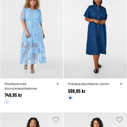
Meshkjole med
Midilang skjortekjole i denim
blomsterapplikationer
599,95 kr
749,95 kr