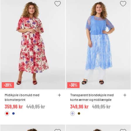
-20%
-30%
Midikjole i bomuld med
Transparent blondekjole med
blomsterprint
korte ærmer og midilængde
359,96 kr
Price reduced from
449,95 kr
to
349,96 kr
Price reduced from
499,95 kr
to