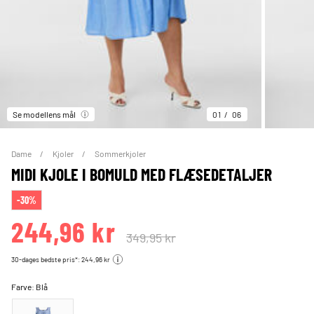
Se modellens mål
01
06
Dame
Kjoler
Sommerkjoler
MIDI KJOLE I BOMULD MED FLÆSEDETALJER
-30%
244,96 kr
349,95 kr
30-dages bedste pris*: 244,96 kr
Farve:
Blå