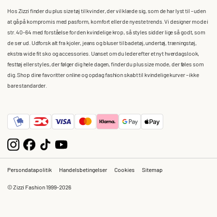
Hos Zizzi finder du plus size tøj til kvinder, der vil klæde sig, som de har lyst til – uden
at gå på kompromis med pasform, komfort eller de nyeste trends. Vi designer mode i
str. 40-64 med forståelse for den kvindelige krop, så styles sidder lige så godt, som
de ser ud. Udforsk alt fra kjoler, jeans og bluser til badetøj, undertøj, træningstøj,
ekstra wide fit sko og accessories. Uanset om du leder efter et nyt hverdagslook,
festtøj eller styles, der følger dig hele dagen, finder du plus size mode, der føles som
dig. Shop dine favoritter online og opdag fashion skabt til kvindelige kurver – ikke
bare standarder.
Persondatapolitik
Handelsbetingelser
Cookies
Sitemap
© Zizzi Fashion 1999-2026