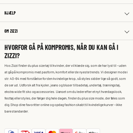
HJÆLP
OM ZIZZI
HVORFOR GÅ PÅ KOMPROMIS, NÅR DU KAN GÅ I
ZIZZI?
Hos Zizzi finder du plus size tøj til kvinder, der vil klæde sig, som de har lyst til – uden
at gå på kompromis med pasform, komfort eller de nyeste trends. Vi designer mode i
str. 40-64 med forståelse for den kvindelige krop, så styles sidder lige så godt, som
de ser ud. Udforsk alt fra kjoler, jeans og bluser til badetøj, undertøj, træningstøj,
ekstra wide fit sko og accessories. Uanset om du leder efter et nyt hverdagslook,
festtøj eller styles, der følger dig hele dagen, finder du plus size mode, der føles som
dig. Shop dine favoritter online og opdag fashion skabt til kvindelige kurver – ikke
bare standarder.