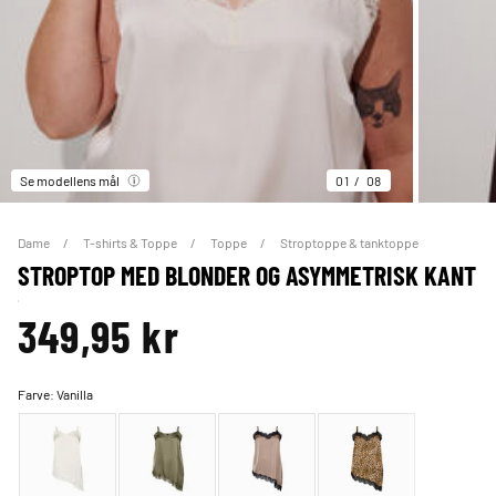
Se modellens mål
01
08
Dame
T-shirts & Toppe
Toppe
Stroptoppe & tanktoppe
STROPTOP MED BLONDER OG ASYMMETRISK KANT
349,95 kr
Farve:
Vanilla