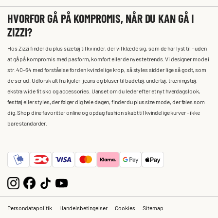
HVORFOR GÅ PÅ KOMPROMIS, NÅR DU KAN GÅ I
ZIZZI?
Hos Zizzi finder du plus size tøj til kvinder, der vil klæde sig, som de har lyst til – uden
at gå på kompromis med pasform, komfort eller de nyeste trends. Vi designer mode i
str. 40-64 med forståelse for den kvindelige krop, så styles sidder lige så godt, som
de ser ud. Udforsk alt fra kjoler, jeans og bluser til badetøj, undertøj, træningstøj,
ekstra wide fit sko og accessories. Uanset om du leder efter et nyt hverdagslook,
festtøj eller styles, der følger dig hele dagen, finder du plus size mode, der føles som
dig. Shop dine favoritter online og opdag fashion skabt til kvindelige kurver – ikke
bare standarder.
Persondatapolitik
Handelsbetingelser
Cookies
Sitemap