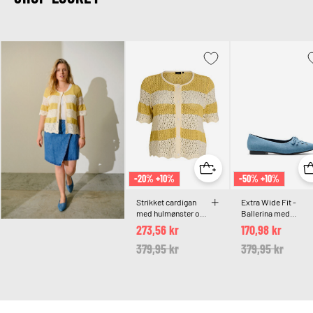
-20% +10%
-50% +10%
Strikket cardigan
Extra Wide Fit -
med hulmønster og
Ballerina med
striber
snøredetalje
273,56 kr
170,98 kr
Price reduced from
379,95 kr
to
Price reduced 
379,95 kr
to