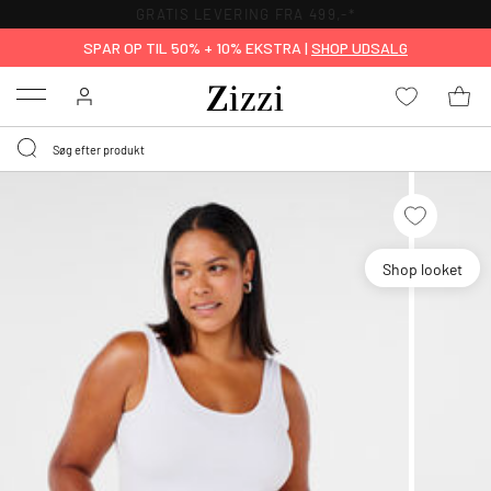
GRATIS LEVERING FRA 499,-*
SPAR OP TIL 50% + 10% EKSTRA |
SHOP UDSALG
Menu
Shop looket