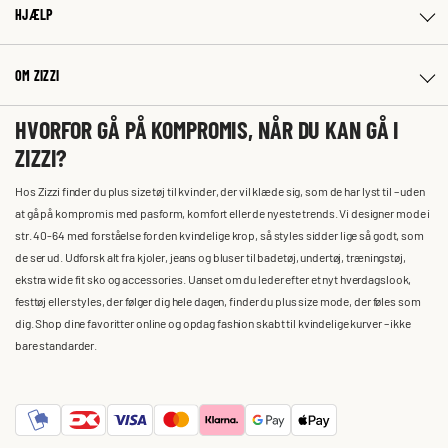
HJÆLP
OM ZIZZI
HVORFOR GÅ PÅ KOMPROMIS, NÅR DU KAN GÅ I
ZIZZI?
Hos Zizzi finder du plus size tøj til kvinder, der vil klæde sig, som de har lyst til – uden
at gå på kompromis med pasform, komfort eller de nyeste trends. Vi designer mode i
str. 40-64 med forståelse for den kvindelige krop, så styles sidder lige så godt, som
de ser ud. Udforsk alt fra kjoler, jeans og bluser til badetøj, undertøj, træningstøj,
ekstra wide fit sko og accessories. Uanset om du leder efter et nyt hverdagslook,
festtøj eller styles, der følger dig hele dagen, finder du plus size mode, der føles som
dig. Shop dine favoritter online og opdag fashion skabt til kvindelige kurver – ikke
bare standarder.