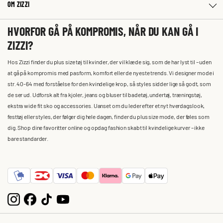
OM ZIZZI
HVORFOR GÅ PÅ KOMPROMIS, NÅR DU KAN GÅ I
ZIZZI?
Hos Zizzi finder du plus size tøj til kvinder, der vil klæde sig, som de har lyst til – uden
at gå på kompromis med pasform, komfort eller de nyeste trends. Vi designer mode i
str. 40-64 med forståelse for den kvindelige krop, så styles sidder lige så godt, som
de ser ud. Udforsk alt fra kjoler, jeans og bluser til badetøj, undertøj, træningstøj,
ekstra wide fit sko og accessories. Uanset om du leder efter et nyt hverdagslook,
festtøj eller styles, der følger dig hele dagen, finder du plus size mode, der føles som
dig. Shop dine favoritter online og opdag fashion skabt til kvindelige kurver – ikke
bare standarder.