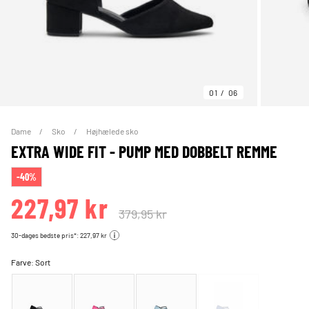
01
06
Dame
Sko
Højhælede sko
EXTRA WIDE FIT - PUMP MED DOBBELT REMME
-40%
227,97 kr
379,95 kr
30-dages bedste pris*: 227,97 kr
Farve:
Sort