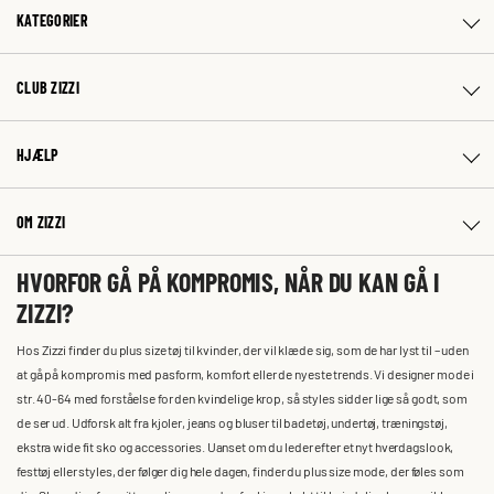
KATEGORIER
CLUB ZIZZI
HJÆLP
OM ZIZZI
HVORFOR GÅ PÅ KOMPROMIS, NÅR DU KAN GÅ I
ZIZZI?
Hos Zizzi finder du plus size tøj til kvinder, der vil klæde sig, som de har lyst til – uden
at gå på kompromis med pasform, komfort eller de nyeste trends. Vi designer mode i
str. 40-64 med forståelse for den kvindelige krop, så styles sidder lige så godt, som
de ser ud. Udforsk alt fra kjoler, jeans og bluser til badetøj, undertøj, træningstøj,
ekstra wide fit sko og accessories. Uanset om du leder efter et nyt hverdagslook,
festtøj eller styles, der følger dig hele dagen, finder du plus size mode, der føles som