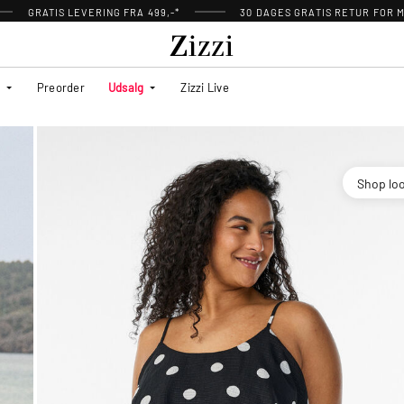
GRATIS LEVERING FRA 499,-*
30 DAGES GRATIS RETUR FOR
Preorder
Udsalg
Zizzi Live
Shop lo