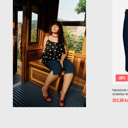
-20%
Højtaljede s
strækbar d
303,96 k