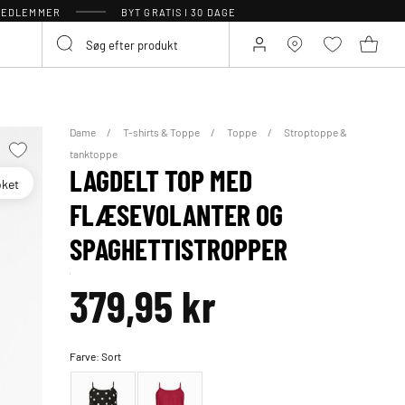
 MEDLEMMER
BYT GRATIS I 30 DAGE
Dame
T-shirts & Toppe
Toppe
Stroptoppe &
tanktoppe
LAGDELT TOP MED
oket
FLÆSEVOLANTER OG
SPAGHETTISTROPPER
379,95 kr
Farve:
Sort