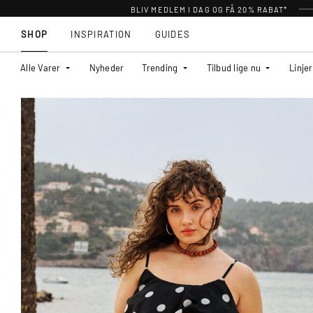
BLIV MEDLEM I DAG OG FÅ 20% RABAT*
SHOP
INSPIRATION
GUIDES
Alle Varer
Nyheder
Trending
Tilbud lige nu
Linjer