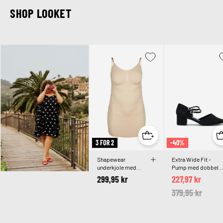
SHOP LOOKET
3 FOR 2
-40%
Shapewear
Extra Wide Fit -
underkjole med
Pump med dobbelt
tynde stropper
remme
299,95 kr
227,97 kr
Price reduced 
379,95 kr
to