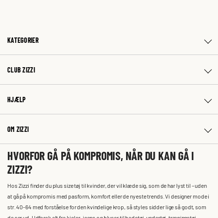
KATEGORIER
CLUB ZIZZI
HJÆLP
OM ZIZZI
HVORFOR GÅ PÅ KOMPROMIS, NÅR DU KAN GÅ I
ZIZZI?
Hos Zizzi finder du plus size tøj til kvinder, der vil klæde sig, som de har lyst til – uden
at gå på kompromis med pasform, komfort eller de nyeste trends. Vi designer mode i
str. 40-64 med forståelse for den kvindelige krop, så styles sidder lige så godt, som
de ser ud. Udforsk alt fra kjoler, jeans og bluser til badetøj, undertøj, træningstøj,