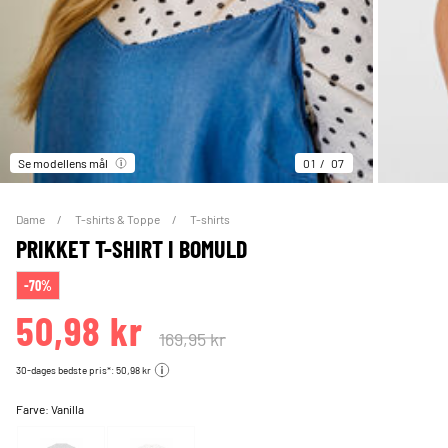
Se modellens mål
01
07
Dame
T-shirts & Toppe
T-shirts
PRIKKET T-SHIRT I BOMULD
-70%
50,98 kr
169,95 kr
30-dages bedste pris*: 50,98 kr
Farve:
Vanilla