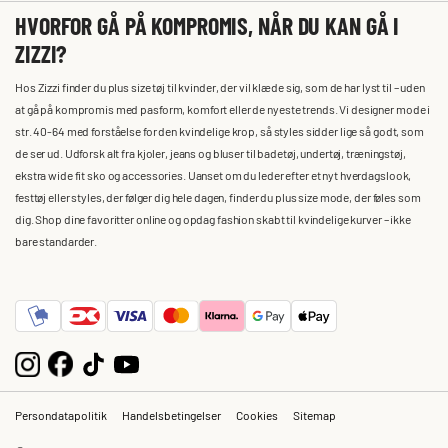
HVORFOR GÅ PÅ KOMPROMIS, NÅR DU KAN GÅ I
ZIZZI?
Hos Zizzi finder du plus size tøj til kvinder, der vil klæde sig, som de har lyst til – uden
at gå på kompromis med pasform, komfort eller de nyeste trends. Vi designer mode i
str. 40-64 med forståelse for den kvindelige krop, så styles sidder lige så godt, som
de ser ud. Udforsk alt fra kjoler, jeans og bluser til badetøj, undertøj, træningstøj,
ekstra wide fit sko og accessories. Uanset om du leder efter et nyt hverdagslook,
festtøj eller styles, der følger dig hele dagen, finder du plus size mode, der føles som
dig. Shop dine favoritter online og opdag fashion skabt til kvindelige kurver – ikke
bare standarder.
Persondatapolitik
Handelsbetingelser
Cookies
Sitemap