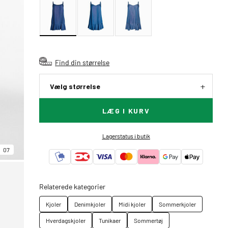
Find din størrelse
Vælg størrelse
LÆG I KURV
Lagerstatus i butik
07
Relaterede kategorier
Kjoler
Denimkjoler
Midi kjoler
Sommerkjoler
Hverdagskjoler
Tunikaer
Sommertøj