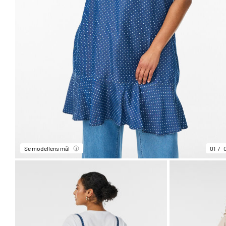
Se modellens mål
01