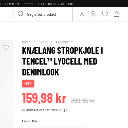
 MEDLEMMER
BYT GRATIS I 30 DAGE
Dame
Kjoler
Denimkjoler
KNÆLANG STROPKJOLE I
TENCEL™ LYOCELL MED
DENIMLOOK
-60%
159,98 kr
399,95 kr
30-dages bedste pris*: 159,98 kr
Farve:
Blå