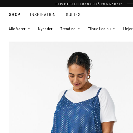
BLIV MEDLEM I DAG OG FÅ 20% RABAT*
SHOP
INSPIRATION
GUIDES
Alle Varer
Nyheder
Trending
Tilbud lige nu
Linjer