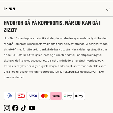
OM ZIZZI
HVORFOR GÅ PÅ KOMPROMIS, NÅR DU KAN GÅ I
ZIZZI?
Hos Zizzi finder du plus size tøj til kvinder, der vil klæde sig, som de har lyst til – uden
at gå på kompromis med pasform, komfort eller de nyeste trends. Vi designer mode i
str. 40-64 med forståelse for den kvindelige krop, så styles sidder lige så godt, som
de ser ud. Udforsk alt fra kjoler, jeans og bluser til badetøj, undertøj, træningstøj,
ekstra wide fit sko og accessories. Uanset om du leder efter et nyt hverdagslook,
festtøj eller styles, der følger dig hele dagen, finder du plus size mode, der føles som
dig. Shop dine favoritter online og opdag fashion skabt til kvindelige kurver – ikke
bare standarder.