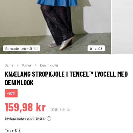
Se modellens mål
01
08
Dame
Kjoler
Denimkjoler
KNÆLANG STROPKJOLE I TENCEL™ LYOCELL MED
DENIMLOOK
-60%
159,98 kr
399,95 kr
30-dages bedste pris*: 159,98 kr
Farve:
Blå