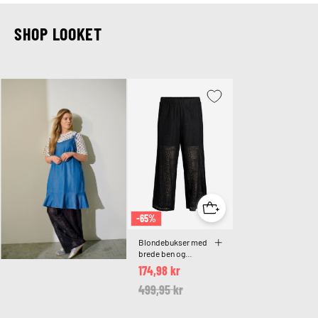
SHOP LOOKET
-65%
Blondebukser med
brede ben og
kontraststriber
174,98 kr
Price reduced from
499,95 kr
to