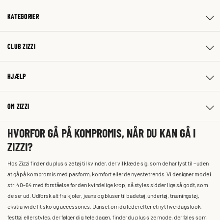
KATEGORIER
CLUB ZIZZI
HJÆLP
OM ZIZZI
HVORFOR GÅ PÅ KOMPROMIS, NÅR DU KAN GÅ I
ZIZZI?
Hos Zizzi finder du plus size tøj til kvinder, der vil klæde sig, som de har lyst til – uden
at gå på kompromis med pasform, komfort eller de nyeste trends. Vi designer mode i
str. 40-64 med forståelse for den kvindelige krop, så styles sidder lige så godt, som
de ser ud. Udforsk alt fra kjoler, jeans og bluser til badetøj, undertøj, træningstøj,
ekstra wide fit sko og accessories. Uanset om du leder efter et nyt hverdagslook,
festtøj eller styles, der følger dig hele dagen, finder du plus size mode, der føles som