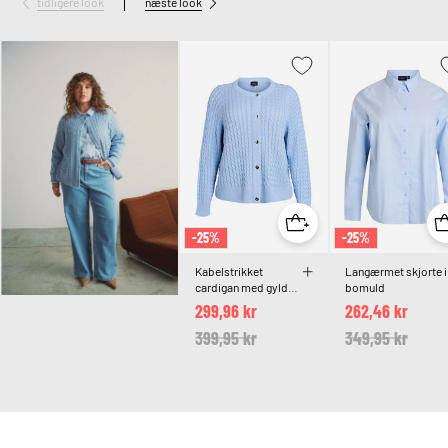
tidligere look
næste look
-25%
-25%
Kabelstrikket
Langærmet skjorte i
cardigan med gyldne
bomuld
knapper
299,96 kr
262,46 kr
Price reduced from
399,95 kr
to
Price reduced 
349,95 kr
to