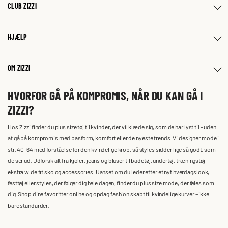
CLUB ZIZZI
HJÆLP
OM ZIZZI
HVORFOR GÅ PÅ KOMPROMIS, NÅR DU KAN GÅ I
ZIZZI?
Hos Zizzi finder du plus size tøj til kvinder, der vil klæde sig, som de har lyst til – uden
at gå på kompromis med pasform, komfort eller de nyeste trends. Vi designer mode i
str. 40-64 med forståelse for den kvindelige krop, så styles sidder lige så godt, som
de ser ud. Udforsk alt fra kjoler, jeans og bluser til badetøj, undertøj, træningstøj,
ekstra wide fit sko og accessories. Uanset om du leder efter et nyt hverdagslook,
festtøj eller styles, der følger dig hele dagen, finder du plus size mode, der føles som
dig. Shop dine favoritter online og opdag fashion skabt til kvindelige kurver – ikke
bare standarder.