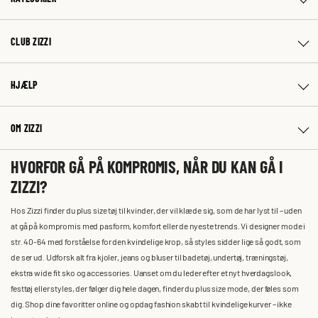
CLUB ZIZZI
HJÆLP
OM ZIZZI
HVORFOR GÅ PÅ KOMPROMIS, NÅR DU KAN GÅ I
ZIZZI?
Hos Zizzi finder du plus size tøj til kvinder, der vil klæde sig, som de har lyst til – uden
at gå på kompromis med pasform, komfort eller de nyeste trends. Vi designer mode i
str. 40-64 med forståelse for den kvindelige krop, så styles sidder lige så godt, som
de ser ud. Udforsk alt fra kjoler, jeans og bluser til badetøj, undertøj, træningstøj,
ekstra wide fit sko og accessories. Uanset om du leder efter et nyt hverdagslook,
festtøj eller styles, der følger dig hele dagen, finder du plus size mode, der føles som
dig. Shop dine favoritter online og opdag fashion skabt til kvindelige kurver – ikke