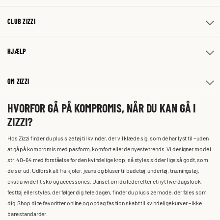
CLUB ZIZZI
HJÆLP
OM ZIZZI
HVORFOR GÅ PÅ KOMPROMIS, NÅR DU KAN GÅ I
ZIZZI?
Hos Zizzi finder du plus size tøj til kvinder, der vil klæde sig, som de har lyst til – uden
at gå på kompromis med pasform, komfort eller de nyeste trends. Vi designer mode i
str. 40-64 med forståelse for den kvindelige krop, så styles sidder lige så godt, som
de ser ud. Udforsk alt fra kjoler, jeans og bluser til badetøj, undertøj, træningstøj,
ekstra wide fit sko og accessories. Uanset om du leder efter et nyt hverdagslook,
festtøj eller styles, der følger dig hele dagen, finder du plus size mode, der føles som
dig. Shop dine favoritter online og opdag fashion skabt til kvindelige kurver – ikke
bare standarder.