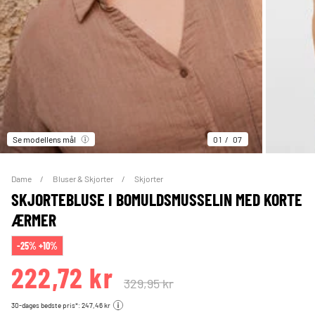
Se modellens mål
01
07
Dame
Bluser & Skjorter
Skjorter
SKJORTEBLUSE I BOMULDSMUSSELIN MED KORTE
ÆRMER
-25% +10%
222,72 kr
329,95 kr
30-dages bedste pris*: 247,46 kr