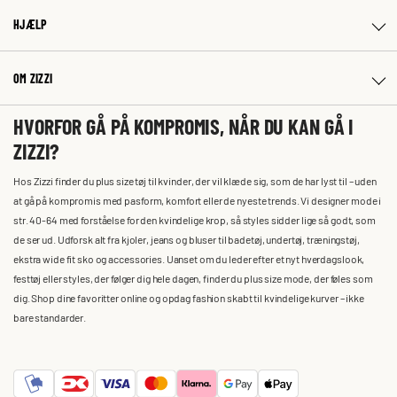
HJÆLP
OM ZIZZI
HVORFOR GÅ PÅ KOMPROMIS, NÅR DU KAN GÅ I
ZIZZI?
Hos Zizzi finder du plus size tøj til kvinder, der vil klæde sig, som de har lyst til – uden
at gå på kompromis med pasform, komfort eller de nyeste trends. Vi designer mode i
str. 40-64 med forståelse for den kvindelige krop, så styles sidder lige så godt, som
de ser ud. Udforsk alt fra kjoler, jeans og bluser til badetøj, undertøj, træningstøj,
ekstra wide fit sko og accessories. Uanset om du leder efter et nyt hverdagslook,
festtøj eller styles, der følger dig hele dagen, finder du plus size mode, der føles som
dig. Shop dine favoritter online og opdag fashion skabt til kvindelige kurver – ikke
bare standarder.