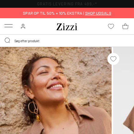
GRATIS LEVERING FRA 499,-*
SPAR OP TIL 50% + 10% EKSTRA |
SHOP UDSALG
Menu