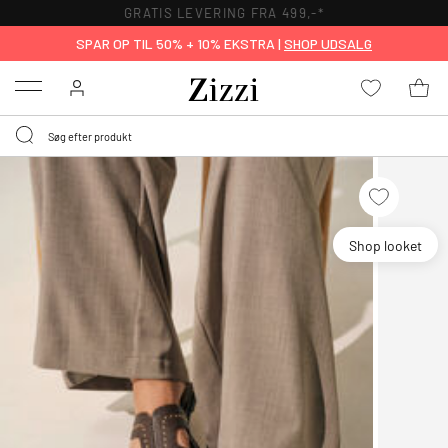
GRATIS LEVERING FRA 499,-*
SPAR OP TIL 50% + 10% EKSTRA |
SHOP UDSALG
Menu
Shop looket