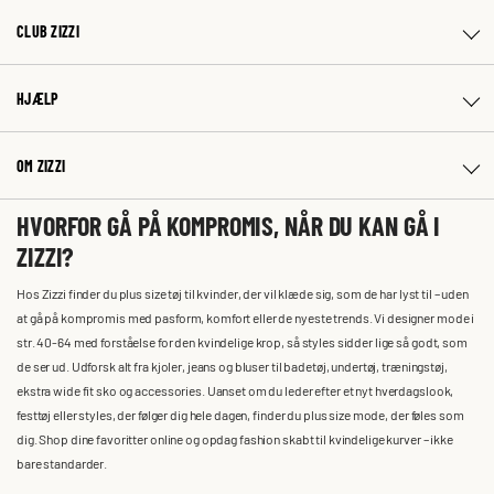
CLUB ZIZZI
HJÆLP
OM ZIZZI
HVORFOR GÅ PÅ KOMPROMIS, NÅR DU KAN GÅ I
ZIZZI?
Hos Zizzi finder du plus size tøj til kvinder, der vil klæde sig, som de har lyst til – uden
at gå på kompromis med pasform, komfort eller de nyeste trends. Vi designer mode i
str. 40-64 med forståelse for den kvindelige krop, så styles sidder lige så godt, som
de ser ud. Udforsk alt fra kjoler, jeans og bluser til badetøj, undertøj, træningstøj,
ekstra wide fit sko og accessories. Uanset om du leder efter et nyt hverdagslook,
festtøj eller styles, der følger dig hele dagen, finder du plus size mode, der føles som
dig. Shop dine favoritter online og opdag fashion skabt til kvindelige kurver – ikke
bare standarder.