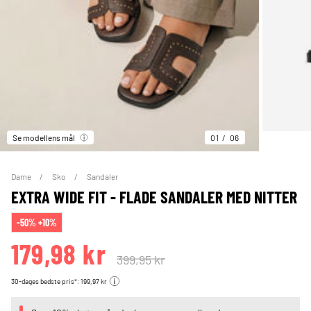
Se modellens mål
01
06
Dame
Sko
Sandaler
EXTRA WIDE FIT - FLADE SANDALER MED NITTER
-50% +10%
179,98 kr
399,95 kr
30-dages bedste pris*: 199,97 kr