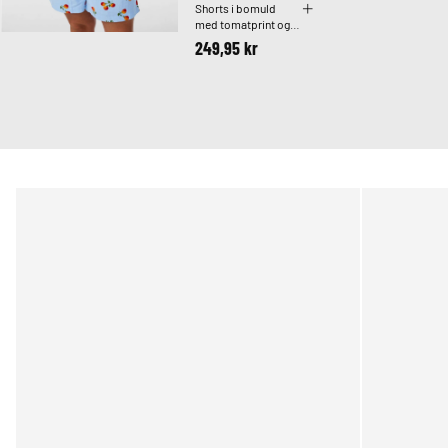
Shorts i bomuld
med tomatprint og
høj talje
249,95 kr