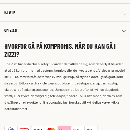
HJÆLP
OM ZIZZI
HVORFOR GÅ PÅ KOMPROMIS, NÅR DU KAN GÅ I
ZIZZI?
Hos Zizzi finder du plus size tøj til kvinder, der vil klæde sig, som de har lyst til – uden
at gå på kompromis med pasform, komfort eller de nyeste trends. Vi designer mode i
str. 40-64 med forståelse for den kvindelige krop, så styles sidder lige så godt, som
de ser ud. Udforsk alt fra kjoler, jeans og bluser til badetøj, undertøj, træningstøj,
ekstra wide fit sko og accessories. Uanset om du leder efter et nyt hverdagslook,
festtøj eller styles, der følger dig hele dagen, finder du plus size mode, der føles som
dig. Shop dine favoritter online og opdag fashion skabt til kvindelige kurver – ikke
bare standarder.