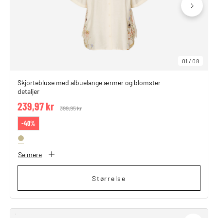
01
/
08
Skjortebluse med albuelange ærmer og blomster
detaljer
239,97 kr
Price reduced from
399,95 kr
to
-40%
Se mere
Størrelse