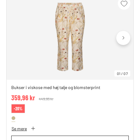
01
/
07
Bukser i viskose med høj talje og blomsterprint
359,96 kr
Price reduced from
449,95 kr
to
-20%
Se mere