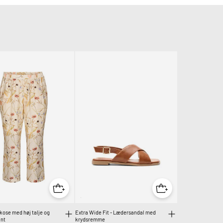
skose med høj talje og
Extra Wide Fit - Lædersandal med
int
krydsremme