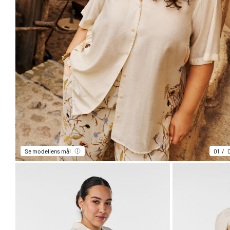
Se modellens mål
01