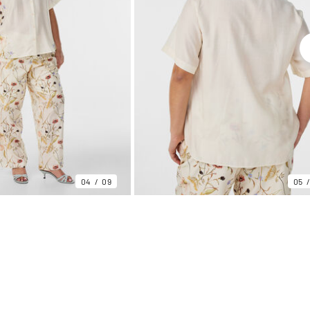
04
09
05