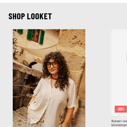
SHOP LOOKET
-20%
Bukser i vi
blomsterpr