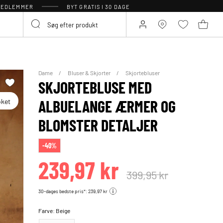
 MEDLEMMER
BYT GRATIS I 30 DAGE
Dame
Bluser & Skjorter
Skjortebluser
SKJORTEBLUSE MED
oket
ALBUELANGE ÆRMER OG
BLOMSTER DETALJER
-40%
239,97 kr
399,95 kr
30-dages bedste pris*: 239,97 kr
Farve:
Beige