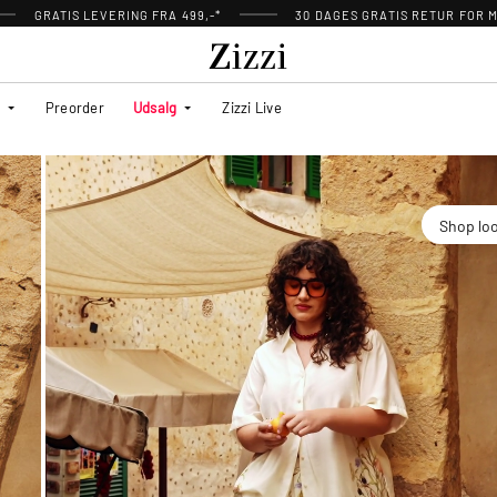
GRATIS LEVERING FRA 499,-*
30 DAGES GRATIS RETUR FOR
Preorder
Udsalg
Zizzi Live
Shop lo