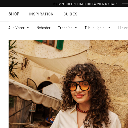
BLIV MEDLEM I DAG OG FÅ 20% RABAT*
SHOP
INSPIRATION
GUIDES
Alle Varer
Nyheder
Trending
Tilbud lige nu
Linjer