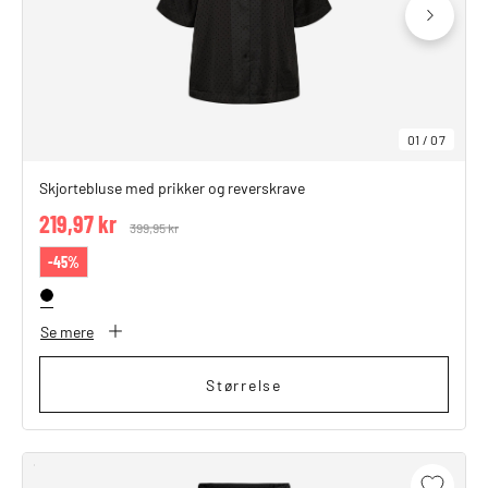
01
/
07
Skjortebluse med prikker og reverskrave
219,97 kr
Price reduced from
399,95 kr
to
-45%
Se mere
Størrelse