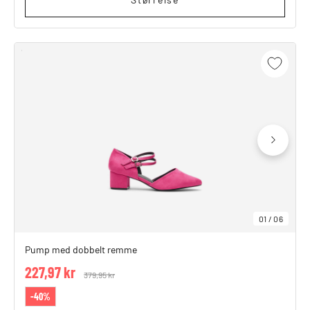
01
/
06
Pump med dobbelt remme
227,97 kr
Price reduced from
379,95 kr
to
-40%