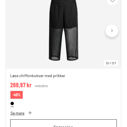
01
/
07
Løse chiffonbukser med prikker
269,97 kr
Price reduced from
449,95 kr
to
-40%
Se mere
Størrelse