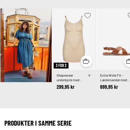
3 FOR 2
Shapewear
Extra Wide Fit -
underkjole med
Lædersandal med
tynde stropper
krydsremme
299,95 kr
699,95 kr
PRODUKTER I SAMME SERIE