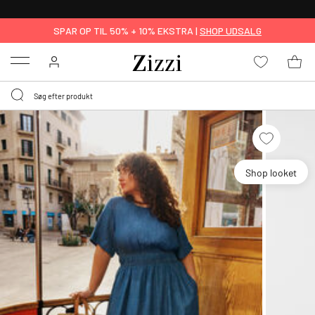
GRATIS LEVERING FRA 499,-*
SPAR OP TIL 50% + 10% EKSTRA |
SHOP UDSALG
Menu
Shop looket