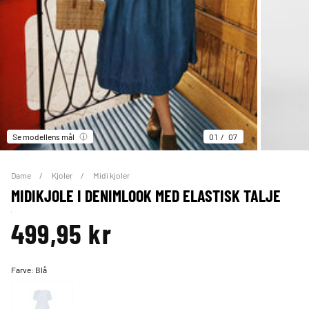
Se modellens mål
01
07
Dame
Kjoler
Midi kjoler
MIDIKJOLE I DENIMLOOK MED ELASTISK TALJE
499,95 kr
Farve:
Blå