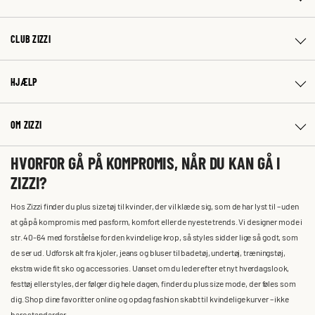
CLUB ZIZZI
HJÆLP
OM ZIZZI
HVORFOR GÅ PÅ KOMPROMIS, NÅR DU KAN GÅ I
ZIZZI?
Hos Zizzi finder du plus size tøj til kvinder, der vil klæde sig, som de har lyst til – uden
at gå på kompromis med pasform, komfort eller de nyeste trends. Vi designer mode i
str. 40-64 med forståelse for den kvindelige krop, så styles sidder lige så godt, som
de ser ud. Udforsk alt fra kjoler, jeans og bluser til badetøj, undertøj, træningstøj,
ekstra wide fit sko og accessories. Uanset om du leder efter et nyt hverdagslook,
festtøj eller styles, der følger dig hele dagen, finder du plus size mode, der føles som
dig. Shop dine favoritter online og opdag fashion skabt til kvindelige kurver – ikke
bare standarder.