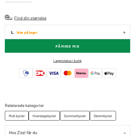
Find din størrelse
L
Ikke på lager
PÅMIND MIG
Lagerstatus i butik
Relaterede kategorier
Midi kjoler
Hverdagskjoler
Sommerkjoler
Denimkjoler
Hos Zizzi får du