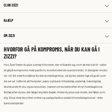
CLUB ZIZZI
HJÆLP
OM ZIZZI
HVORFOR GÅ PÅ KOMPROMIS, NÅR DU KAN GÅ I
ZIZZI?
Hos Zizzi finder du plus size tøj til kvinder, der vil klæde sig, som de har lyst til – uden
at gå på kompromis med pasform, komfort eller de nyeste trends. Vi designer mode i
str. 40-64 med forståelse for den kvindelige krop, så styles sidder lige så godt, som
de ser ud. Udforsk alt fra kjoler, jeans og bluser til badetøj, undertøj, træningstøj,
ekstra wide fit sko og accessories. Uanset om du leder efter et nyt hverdagslook,
festtøj eller styles, der følger dig hele dagen, finder du plus size mode, der føles som
dig. Shop dine favoritter online og opdag fashion skabt til kvindelige kurver – ikke
bare standarder.