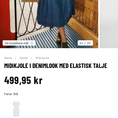
Se modellens mål
01
07
Dame
Kjoler
Midi kjoler
MIDIKJOLE I DENIMLOOK MED ELASTISK TALJE
499,95 kr
Farve:
Blå