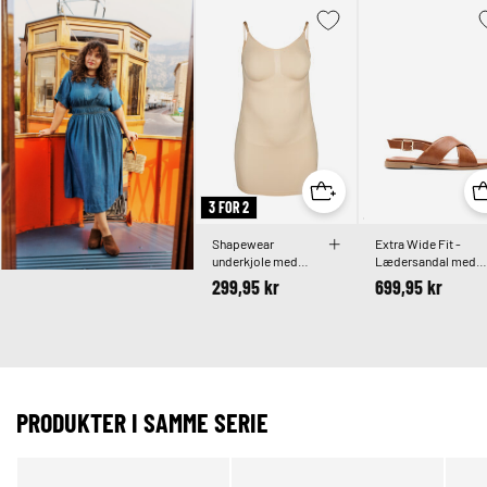
3 FOR 2
Shapewear
Extra Wide Fit -
underkjole med
Lædersandal med
tynde stropper
krydsremme
299,95 kr
699,95 kr
PRODUKTER I SAMME SERIE