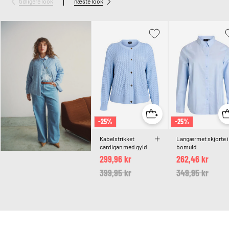
tidligere look
næste look
-25%
-25%
Kabelstrikket
Langærmet skjorte i
cardigan med gyldne
bomuld
knapper
299,96 kr
262,46 kr
Price reduced from
399,95 kr
to
Price reduced 
349,95 kr
to