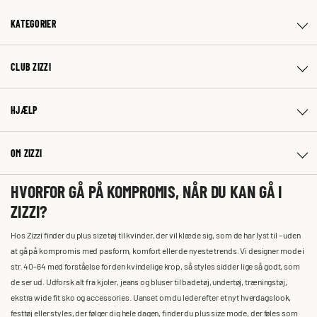
KATEGORIER
CLUB ZIZZI
HJÆLP
OM ZIZZI
HVORFOR GÅ PÅ KOMPROMIS, NÅR DU KAN GÅ I
ZIZZI?
Hos Zizzi finder du plus size tøj til kvinder, der vil klæde sig, som de har lyst til – uden
at gå på kompromis med pasform, komfort eller de nyeste trends. Vi designer mode i
str. 40-64 med forståelse for den kvindelige krop, så styles sidder lige så godt, som
de ser ud. Udforsk alt fra kjoler, jeans og bluser til badetøj, undertøj, træningstøj,
ekstra wide fit sko og accessories. Uanset om du leder efter et nyt hverdagslook,
festtøj eller styles, der følger dig hele dagen, finder du plus size mode, der føles som